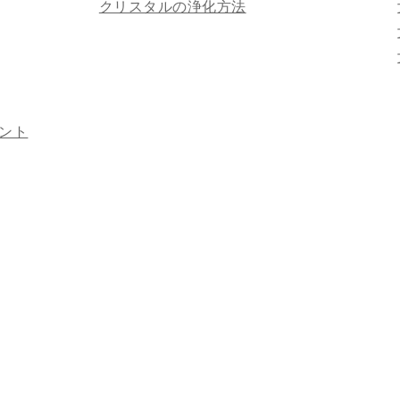
クリスタルの浄化方法
ント