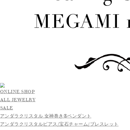
ONLINE SHOP
ALL JEWELRY
SALE
アンダラクリスタル 女神巻き®ペンダント
アンダラクリスタルピアス/宝石チャーム/ブレスレット