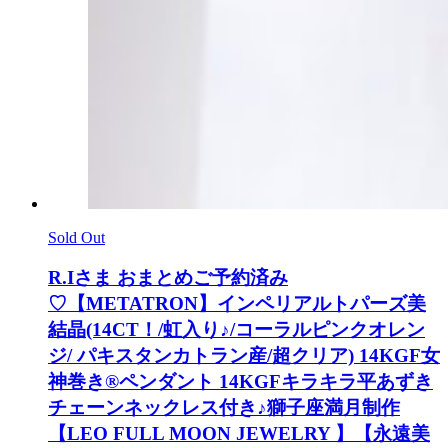
Sold Out
R.Iさま おまとめご予約済み
♡【METATRON】インペリアルトパーズ美
結晶(14CT！/虹入り♪/コーラルピンクオレン
ジ/ パキスタンカトラン産/超クリア) 14KGF女
神巻き®︎ペンダント 14KGFキラキラ平あずき
チェーンネックレス付き♪獅子座満月制作
【LEO FULL MOON JEWELRY 】【永遠美