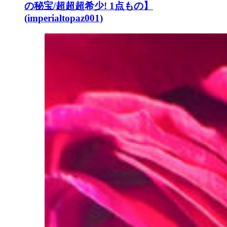
の秘宝/超超超希少! 1点もの】
(imperialtopaz001)