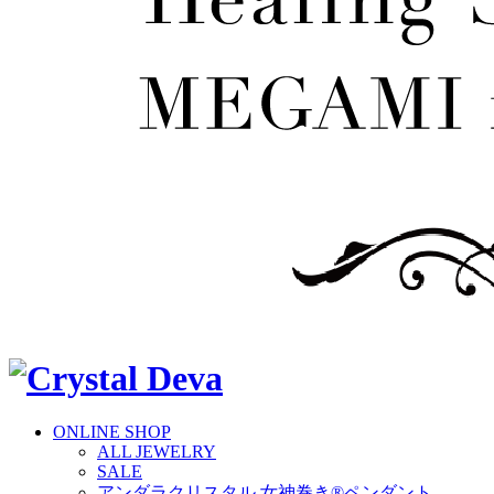
ONLINE SHOP
ALL JEWELRY
SALE
アンダラクリスタル 女神巻き®ペンダント