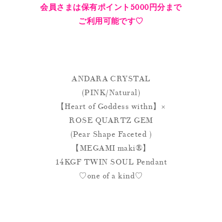
会員さまは保有ポイント5000円分まで
ご利用可能です♡
ANDARA CRYSTAL
(PINK/Natural)
【Heart of Goddess withn】×
ROSE QUARTZ GEM
(Pear Shape Faceted )
【MEGAMI maki®︎】
14KGF TWIN SOUL Pendant
♡one of a kind♡