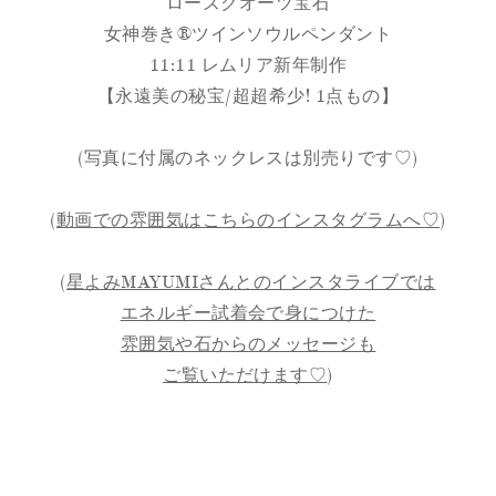
ローズクオーツ宝石
女神巻き® ツインソウルペンダント
11:11 レムリア新年制作
【永遠美の秘宝/超超希少! 1点もの】
(写真に付属のネックレスは別売りです♡)
(
動画での雰囲気はこちらのインスタグラムへ♡
)
(
星よみMAYUMIさんとのインスタライブでは
エネルギー試着会で身につけた
雰囲気や石からのメッセージも
ご覧いただけます♡
)