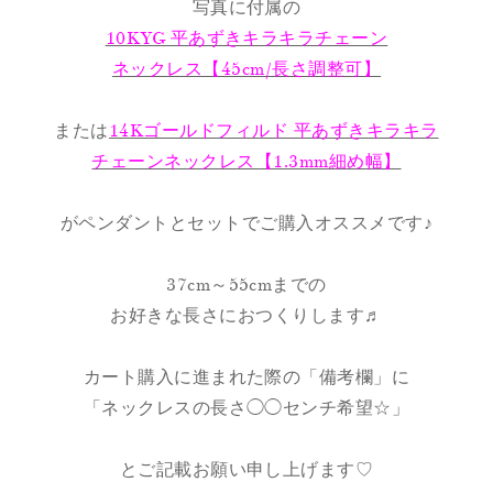
写真に付属の
10KYG 平あずきキラキラチェーン
ネックレス【45cm/長さ調整可】
または
14Kゴールドフィルド 平あずきキラキラ
チェーンネックレス【1.3mm細め幅】
がペンダントとセットでご購入オススメです♪
37cm～55cmまでの
お好きな長さにおつくりします♬
カート購入に進まれた際の「備考欄」に
「ネックレスの長さ◯◯センチ希望☆」
とご記載お願い申し上げます♡