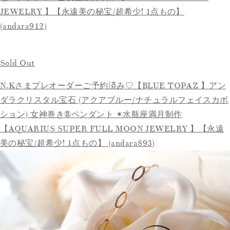
JEWELRY 】【永遠美の秘宝/超希少! 1点もの】
(andara912)
Sold Out
N.Kさまプレオーダーご予約済み♡【BLUE TOPAZ 】アン
ダラクリスタル宝石 (アクアブルー/ナチュラルフェイスカボ
ション) 女神巻き®ペンダント ✴︎水瓶座満月制作
【AQUARIUS SUPER FULL MOON JEWELRY 】【永遠
美の秘宝/超希少! 1点もの】 (andara893)