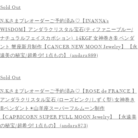
Sold Out
N.Kさまプレオーダーご予約済み♡【INANNA’s
WISDOM】アンダラクリスタル宝石(ティファニーブルー/
ナチュラルフェイスカボション) 14KGF 女神巻き® ペンダ
ント 蟹座新月制作【CANCER NEW MOON Jewelry】 【永
遠美の秘宝/超希少! 1点もの】 (andara889)
Sold Out
N.Kさまプレオーダーご予約済み♡【ROSE de FRANCE 】
アンダラクリスタル宝石 (ローズピンク/しずく型) 女神巻き
®ペンダント✴︎山羊座スーパーフルムーン制作
【CAPRICORN SUPER FULL MOON Jewelry】 【永遠美
の秘宝/超希少! 1点もの】 (andara873)