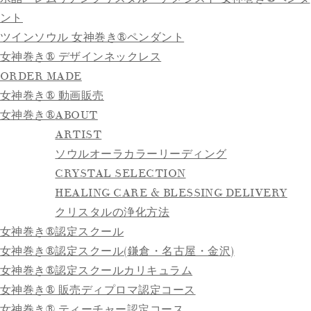
ント
ツインソウル 女神巻き®ペンダント
女神巻き® デザインネックレス
ORDER MADE
女神巻き® 動画販売
女神巻き®
ABOUT
ARTIST
ソウルオーラカラーリーディング
CRYSTAL SELECTION
HEALING CARE & BLESSING DELIVERY
クリスタルの浄化方法
女神巻き®認定スクール
女神巻き®認定スクール(鎌倉・名古屋・金沢)
女神巻き®認定スクールカリキュラム
女神巻き® 販売ディプロマ認定コース
女神巻き® ティーチャー認定コース