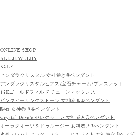
ONLINE SHOP
ALL JEWELRY
SALE
アンダラクリスタル 女神巻き®ペンダント
アンダラクリスタルピアス/宝石チャーム/ブレスレット
14Kゴールドフィルド チェーンネックレス
ピンクヒーリングストーン 女神巻き®ペンダント
隕石 女神巻き®ペンダント
Crystal Deva’s セレクション 女神巻き®ペンダント
オーラクオーツ＆ドゥルージー 女神巻き®ペンダント
水晶・レムリアンクリスタル・アメジスト 女神巻き®ペンダ