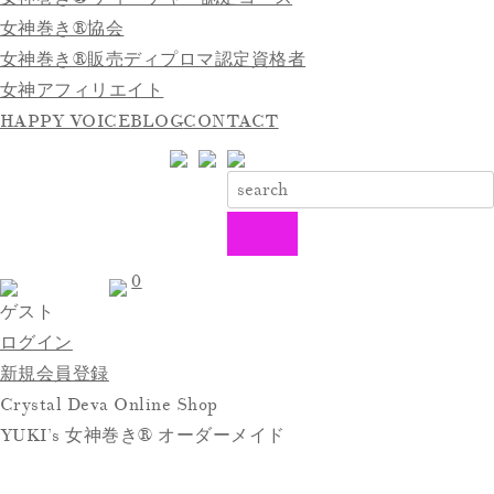
女神巻き®協会
女神巻き®販売ディプロマ認定資格者
女神アフィリエイト
HAPPY VOICE
BLOG
CONTACT
0
ゲスト
ログイン
新規会員登録
Crystal Deva Online Shop
YUKI’s 女神巻き® オーダーメイド