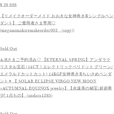
¥ 28,888
【リメイクオーダーメイド おおきな女神巻き®シングルペン
ダント】 ご愛用者さま専用♡
(megamimakiremakeorder002 (copy))
Sold Out
A.Hさまご予約済み♡ 【ETERNAL SPRING】アンダラク
リスタル宝石 (14CT！エレクトリックペリドット グリーン/
エメラルドカットカット) 14KGF女神巻き®︎ちいさめペンダ
ント✴︎ 【 SOLAR ECLIPSE VIRGO NEW MOON
×AUTUMNAL EQUINOX jewelry】【永遠美の秘宝/超超希
少! 1点もの】 (andara1285)
Sold Out