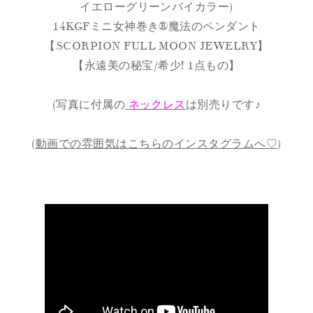
イエローグリーンバイカラー)
14KGFミニ女神巻き®︎魔法のペンダント
【SCORPION FULL MOON JEWELRY】
【永遠美の秘宝/希少! 1点もの】
(写真に付属の
ネックレス
は別売りです♪
(
動画での雰囲気はこちらのインスタグラムへ♡
)