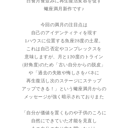
日食月食並みに再生復活変容を促す
蠍座満月新作です♪
今回の満月の注目点は
自己のアイデンティティを現す
1ハウスに位置する魚座28度の土星。
これは自己否定やコンプレックスを
意味しますが、月と120度のトライン
(好角度)のため「古い自分からの脱皮」
や「過去の失敗や悔しさをバネに
再生復活し次のステージにステップ
アップできる！」という蠍座満月からの
メッセージが強く暗示されておりまた
「自分が価値を置くものや子供のころに
自然にできていた才能を見直し