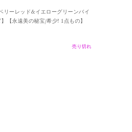
/ラズベリーレッド&イエローグリーンバイ
LRY】【永遠美の秘宝/希少! 1点もの】
売り切れ