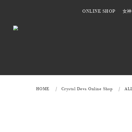
ONLINE SHOP
女神
HOME
Crystal Deva Online Shop
AL