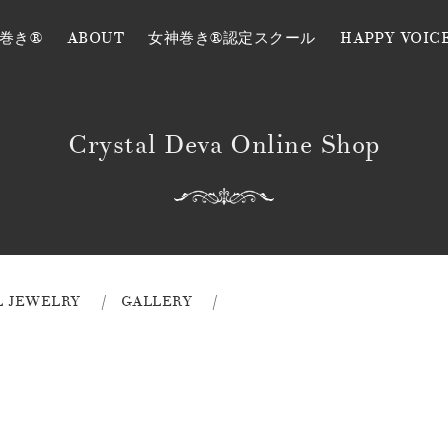
巻き®
ABOUT
女神巻き®認定スクール
HAPPY VOIC
Crystal Deva Online Shop
L JEWELRY
GALLERY