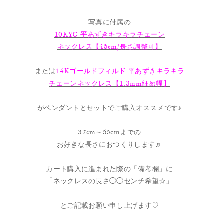
写真に付属の
10KYG 平あずきキラキラチェーン
ネックレス【45cm/長さ調整可】
または
14Kゴールドフィルド 平あずきキラキラ
チェーンネックレス【1.3mm細め幅】
がペンダントとセットでご購入オススメです♪
37cm～55cmまでの
お好きな長さにおつくりします♬
カート購入に進まれた際の「備考欄」に
「ネックレスの長さ◯◯センチ希望☆」
とご記載お願い申し上げます♡