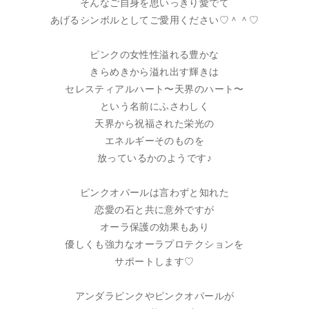
そんなご自身を思いっきり愛でて
あげるシンボルとしてご愛用ください♡＾＾♡
ピンクの女性性溢れる豊かな
きらめきから溢れ出す輝きは
セレスティアルハート〜天界のハート〜
という名前にふさわしく
天界から祝福された栄光の
エネルギーそのものを
放っているかのようです♪
ピンクオパールは言わずと知れた
恋愛の石と共に意外ですが
オーラ保護の効果もあり
優しくも強力なオーラプロテクションを
サポートします♡
アンダラピンクやピンクオパールが