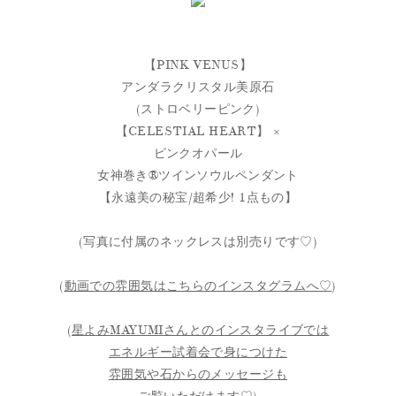
【PINK VENUS】
アンダラクリスタル美原石
(ストロベリーピンク)
【CELESTIAL HEART】 ×
ピンクオパール
女神巻き® ツインソウルペンダント
【永遠美の秘宝/超希少! 1点もの】
(写真に付属のネックレスは別売りです♡)
(
動画での雰囲気はこちらのインスタグラムへ♡
)
(
星よみMAYUMIさんとのインスタライブでは
エネルギー試着会で身につけた
雰囲気や石からのメッセージも