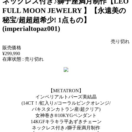
ネックレス付き♪獅子座満月制作【LEO
FULL MOON JEWELRY 】【永遠美の
秘宝/超超超希少! 1点もの】
(imperialtopaz001)
売り切れ
販売価格
¥299,990
在庫状態 : 売り切れ
【METATRON】
インペリアルトパーズ美結晶
(14CT！/虹入り♪/コーラルピンクオレンジ/
パキスタンカトラン産/超クリア)
女神巻き®︎10KYGペンダント
14KGFキラキラ平あずきチェーン
ネックレス付き♪獅子座満月制作