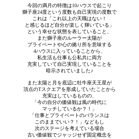
今回の満月の特徴は10ハウスで起こり
獅子座24度という度数も自己実現の度数で
これは「これ以上の天職はない！
と感じるほど自分が楽しく輝いている」
という幸せな状態を表していること、
また獅子座のルーラー太陽が
プライベートや心の拠り所を意味する
4ハウスに入っていることから、
私生活も仕事も公私共に両方
充実していて自己実現していることを
暗示されていました♪
また太陽と月を底辺に牡牛座天王星が
頂点のTスクエアを形成していたことから
充実はしているものの、
「今の自分の価値観は風の時代に
マッチしているか？！」
「仕事とプライベートのバランスは
このままでいい？！」などもし
次のステージを考えている場合
古い価値観でジャッジせず固定概念を