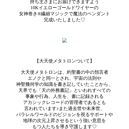
持ち主さまにお届けできますよう
10Kイエローゴールドワイヤーの
女神巻き®︎繊細マジックで魔法のペンダント
完成いたしました♡
【大天使メタトロンついて】
大天使メタトロンは、約聖書の中の預言者
エノクと同一とされ、宇宙の法則や
神聖幾何学の知識を書き記していたことから、
天界でも「天の外務書記」といわれすべての
事象や行為、人生を、書に記録される
アカシックレコードの管理者であるとも
言われています♪また過去世や未来世、
パラレルワールドのビジョンを視るサポートや
地球の次元上昇させるという強い意思を
もつ人たちを導き守護します♡