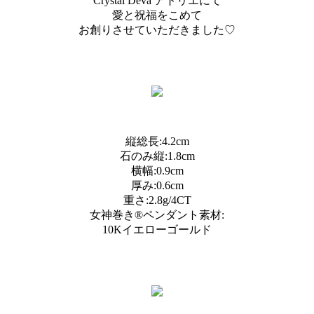
Crystal Deva アトリエにて
愛と祝福をこめて
お創りさせていただきました♡
縦総長:4.2cm
石のみ縦:1.8cm
横幅:0.9cm
厚み:0.6cm
重さ:2.8g/4CT
女神巻き®︎ペンダント素材:
10Kイエローゴールド