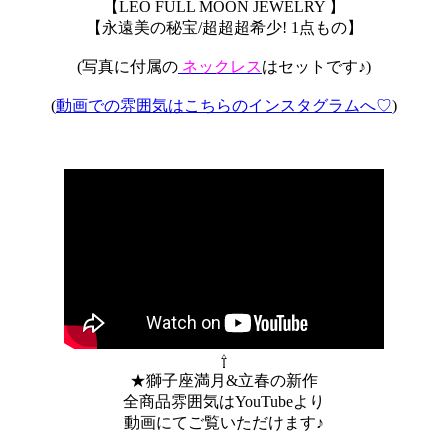
【LEO FULL MOON JEWELRY 】
【永遠美の秘宝/超超超希少! 1点もの】
(写真に付属の
ネックレス
はセットです♪)
(
動画での雰囲気はこちらのインスタグラムへ♡
)
⇧
★獅子座満月&立春の新作
全商品雰囲気はYouTubeより
動画にてご覧いただけます♪