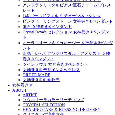
アンダラクリスタルピアス/宝石チャーム/ブレス
レット
14Kゴールドフィルド チェーンネックレス
ピンクヒーリングストーン 女神巻き®ペンダント
隕石 女神巻き®ペンダント
Crystal Deva’s セレクション 女神巻き®ペンダン
ト
オーラクオーツ＆ドゥルージー 女神巻き®ペンダ
ント
水晶・レムリアンクリスタル・アメジスト 女神
巻き®ペンダント
ツインソウル 女神巻き®ペンダント
女神巻き® デザインネックレス
ORDER MADE
女神巻き® 動画販売
女神巻き®
ABOUT
ARTIST
ソウルオーラカラーリーディング
CRYSTAL SELECTION
HEALING CARE & BLESSING DELIVERY
クリスタルの浄化方法