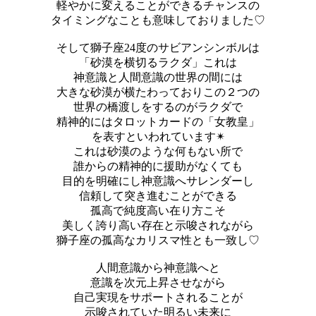
軽やかに変えることができるチャンスの
タイミングなことも意味しておりました♡
そして獅子座24度のサビアンシンボルは
「砂漠を横切るラクダ」これは
神意識と人間意識の世界の間には
大きな砂漠が横たわっておりこの２つの
世界の橋渡しをするのがラクダで
精神的にはタロットカードの「女教皇」
を表すといわれています✴︎
これは砂漠のような何もない所で
誰からの精神的に援助がなくても
目的を明確にし神意識へサレンダーし
信頼して突き進むことができる
孤高で純度高い在り方こそ
美しく誇り高い存在と示唆されながら
獅子座の孤高なカリスマ性とも一致し♡
人間意識から神意識へと
意識を次元上昇させながら
自己実現をサポートされることが
示唆されていた明るい未来に