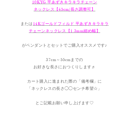
10KYG 平あずきキラキラチェーン
ネックレス【45cm/長さ調整可】
または
14Kゴールドフィルド 平あずきキラキラ
チェーンネックレス【1.3mm細め幅】
がペンダントとセットでご購入オススメです♪
37cm～55cmまでの
お好きな長さにおつくりします♬
カート購入に進まれた際の「備考欄」に
「ネックレスの長さ◯◯センチ希望☆」
とご記載お願い申し上げます♡