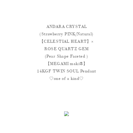
ANDARA CRYSTAL
(Strawberry PINK/Natural)
【CELESTIAL HEART】×
ROSE QUARTZ GEM
(Pear Shape Faceted )
【MEGAMI maki®︎】
14KGF TWIN SOUL Pendant
♡one of a kind♡