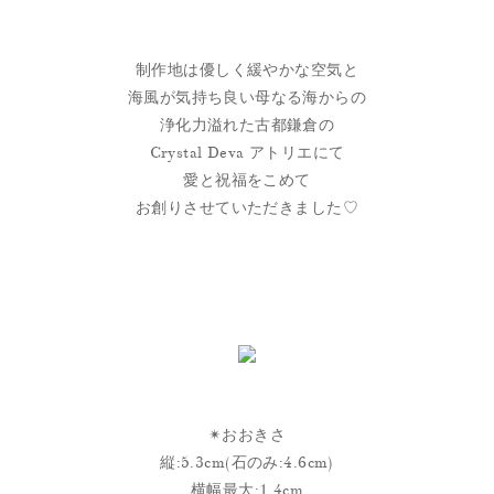
制作地は優しく緩やかな空気と
海風が気持ち良い母なる海からの
浄化力溢れた古都鎌倉の
Crystal Deva アトリエにて
愛と祝福をこめて
お創りさせていただきました♡
✴︎おおきさ
縦:5.3cm(石のみ:4.6cm)
横幅最大:1.4cm