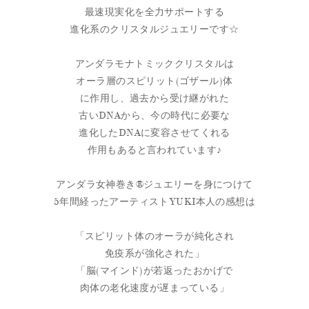
最速現実化を全力サポートする
進化系のクリスタルジュエリーです☆
アンダラモナトミッククリスタルは
オーラ層のスピリット(ゴザール)体
に作用し、過去から受け継がれた
古いDNAから、今の時代に必要な
進化したDNAに変容させてくれる
作用もあると言われています♪
アンダラ女神巻き®ジュエリーを身につけて
5年間経ったアーティストYUKI本人の感想は
「スピリット体のオーラが純化され
免疫系が強化された」
「脳(マインド)が若返ったおかげで
肉体の老化速度が遅まっている」