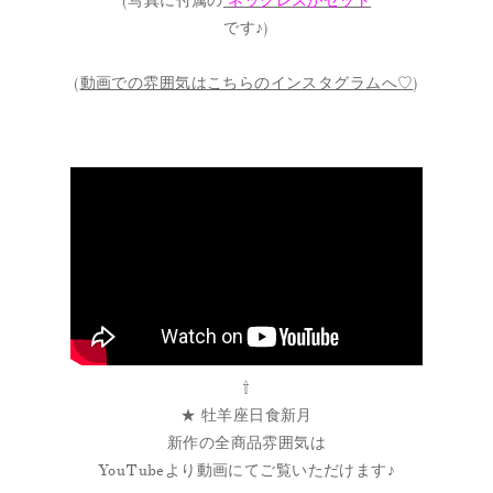
(写真に付属の
ネックレスがセット
です♪)
(
動画での雰囲気はこちらのインスタグラムへ♡
)
⇧
★ 牡羊座日食新月
新作の全商品雰囲気は
YouTubeより動画にてご覧いただけます♪