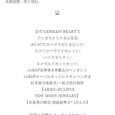
在庫状態 : 売り切れ
【ST.GERMAIN HEART 】
アンダラクリスタル宝石
(82.5CT/ローズマゼンタピンク/
ラズベリーヴァイオレット/
ハイクオリティ/
エメラルドカットカット)
14KGF女神巻き®︎魔法のペンダント
14KGFオーバルネックレスチェーン付き
牡羊座日食新月/一粒万倍日制作
【ARIES×ECLIPSE
NEW MOON JEWELRY】
【永遠美の秘宝/超超超希少! 1点もの】