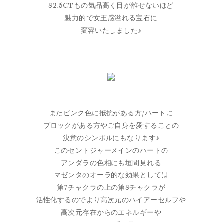
82.5CTもの気品高く目が離せないほど
魅力的で女王感溢れる宝石に
変容いたしました♪
またピンク色に抵抗がある方/ハートに
ブロックがある方やご自身を愛することの
決意のシンボルにもなります♪
このセントジャーメインのハートの
アンダラの色相にも垣間見れる
マゼンタのオーラ的な効果としては
第7チャクラの上の第8チャクラが
活性化するのでより高次元のハイアーセルフや
高次元存在からのエネルギーや