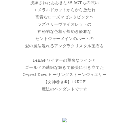
洗練されたおおきな82.5CTもの眩い
エメラルドカットからから放たれ
高貴なローズマゼンタピンク〜
ラズベリーヴァイオレットの
神秘的な色相が煌めき優雅な
セントジャーメインのハートの
愛の魔法溢れるアンダラクリスタル宝石を
14KGFワイヤーの華奢なラインと
ゴールドの繊細な輝きで優美に引き立てた
Crystal Deva ヒーリングストーンジュエリー
【女神巻き®】14KGF
魔法のペンダントです☆