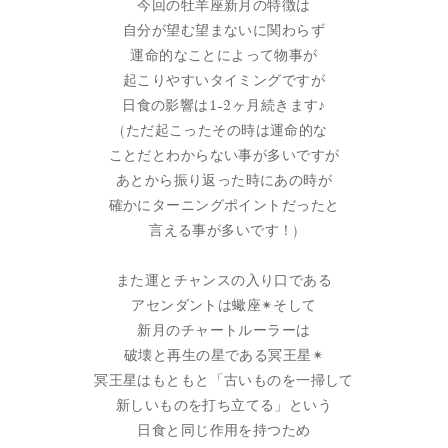
今回の牡羊座新月の特徴は
自分が望む望まないに関わらず
運命的なことによって物事が
起こりやすいタイミングですが
日食の影響は1-2ヶ月続きます♪
(ただ起こったその時は運命的な
ことだとわからない事が多いですが
あとから振り返った時にあの時が
確かにターニングポイントだったと
言える事が多いです！)
また運とチャンスの入り口である
アセンダントは蠍座✴︎そして
新月のチャートルーラーは
破壊と再生の星である冥王星✴︎
冥王星はもともと「古いものを一掃して
新しいものを打ち立てる」という
日食と同じ作用を持つため