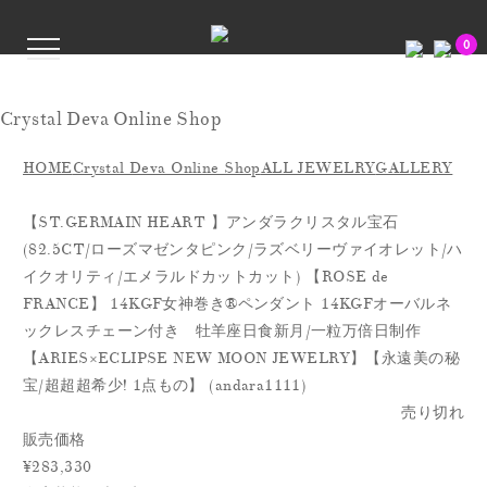
0
Crystal Deva Online Shop
HOME
Crystal Deva Online Shop
ALL JEWELRY
GALLERY
【ST.GERMAIN HEART 】アンダラクリスタル宝石
(82.5CT/ローズマゼンタピンク/ラズベリーヴァイオレット/ハ
イクオリティ/エメラルドカットカット) 【ROSE de
FRANCE】 14KGF女神巻き®︎ペンダント 14KGFオーバルネ
ックレスチェーン付き 牡羊座日食新月/一粒万倍日制作
【ARIES×ECLIPSE NEW MOON JEWELRY】【永遠美の秘
宝/超超超希少! 1点もの】 (andara1111)
売り切れ
販売価格
¥283,330