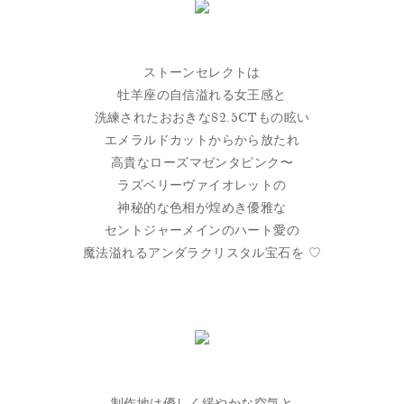
ストーンセレクトは
牡羊座の自信溢れる女王感と
洗練されたおおきな82.5CTもの眩い
エメラルドカットからから放たれ
高貴なローズマゼンタピンク〜
ラズベリーヴァイオレットの
神秘的な色相が煌めき優雅な
セントジャーメインのハート愛の
魔法溢れるアンダラクリスタル宝石を ♡
制作地は優しく緩やかな空気と