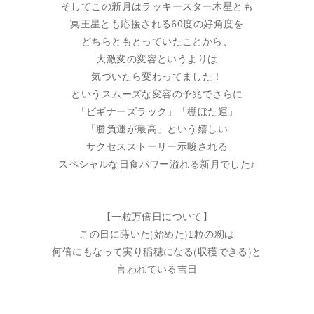
そしてこの新月はラッキースター木星とも
冥王星とも応援される60度の好角度を
どちらともとっていたことから、
大激変の変容というよりは
気づいたら変わってました！
というスムーズな変容の予兆でさらに
「ビギナーズラック」「棚ぼた運」
「勝負運が最高」という嬉しい
サクセスストーリー示唆される
スペシャルな日食パワー溢れる新月でした♪
【一粒万倍日について】
この日に蒔いた(始めた)1粒の籾は
何倍にもなって実り稲穂になる(収穫できる)と
言われている吉日