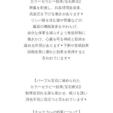
カラーセラピー効果/宝石療法】
脾臓を刺激し、白血球増血促進、
高血圧を下げる働きがあります✴︎
リンパ腺を含む腺や腎臓などの
臓器の機能過多をやわらげ、
余分な体重を減らすよう食欲抑制に
働きかけ、心臓を司る神経と筋肉を
緩める作用があります✴︎下痢や安眠効果
頭痛改善に優れた効果を発揮すると
言われています✴︎
【パープル宝石に秘められた
カラーセラピー効果/宝石療法】
動悸息切れを落ち着かせ、眠りを誘い
消化不良に役立つと言われています✴︎
【チャクラへの効果について】