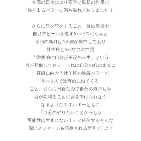
今回の日食はより変容と刷新の作用が
強く出るパワーに満ち溢れておりました！
さらにワクワクすること、自己表現や
自己アピールを現す5ハウスになんと
今回の新月は5天体が集中しており
牡羊座と5ハウスの性質
「徹底的に自分が主役の人生」という
点が類似しており、これは自分の心のままに
一直線に向かう牡羊座の性質パワーが
5ハウスでは有効に出てくる
こと、さらに日食なので自分の気持ちや
魂が高鳴ることに背を向けられなく
なるようなエネルギーともに
「自分のやりたいことからしか
可能性は生まれない！」と確信するそんな
深いメッセージも暗示される新月でした♪