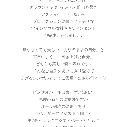
ハートチャクラ(ピンク)と
クラウンチャクラ(ラベンダー)を繋ぎ
アクティベートしながら
プロテクション効果もバッチリな
ツインソウル女神巻き®ペンダント
が完成いたしました♪
磨かなくても美しい「ありのままの自分」と
宝石のように「磨き上げた自分」
どちらも美しい魂の表れです♪
そんなご自身を思いっきり愛でて
あげるシンボルとしてご愛用ください♡＾＾♡
ピンクオパールは言わずと知れた
恋愛の石と共に意外ですが
オーラ保護の効果もあり
ラベンダーアメジストも同じく
第7チャクラのアクティベートとともに