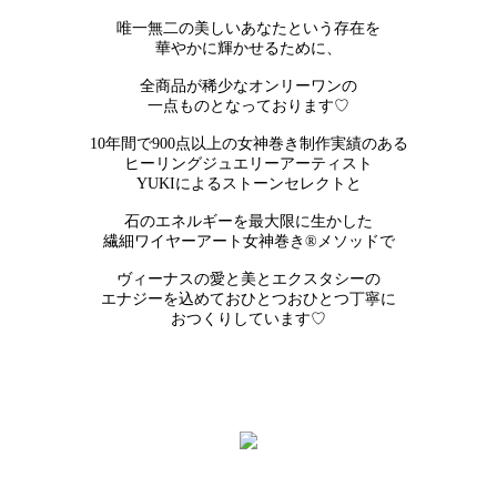
唯一無二の美しいあなたという存在を
華やかに輝かせるために、
全商品が稀少なオンリーワンの
一点ものとなっております♡
10年間で900点以上の女神巻き制作実績のある
ヒーリングジュエリーアーティスト
YUKIによるストーンセレクトと
石のエネルギーを最大限に生かした
繊細ワイヤーアート女神巻き®メソッドで
ヴィーナスの愛と美とエクスタシーの
エナジーを込めておひとつおひとつ丁寧に
おつくりしています♡