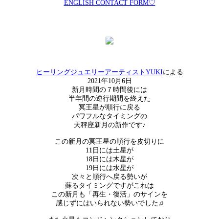
ENGLISH CONTACT FORM♡
ヒーリングジュエリーアーティストYUKI
による
2021年10月6日
新月時間の７時間後には
半年間の逆行期間を終えた
冥王星が順行に戻る
パワフルなタイミングの
天秤座新月の新作です♪
この新月の冥王星の順行を皮切りに
11日には土星が
18日には木星が
19日には水星が
次々と順行へ戻る勢いが
蘇るタイミングですがこれは
この新月も「再生・復活」のサインを
感じずにはいられない勢いでした♫