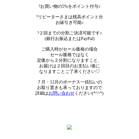
?お買い物の5%をポイント付与♪
?リピーターさまは残高ポイント分
お値引き可能♪
?２回までの分割ご決済可能です♪
(銀行お振込またはPayPal)
ご購入時がセール価格の場合
セール価格ではなく
定価から２分割になりますこと、
お届けは２回目のお支払い後に
なりますことご了承ください♡
７月・12月のボーナス一括払いの
お取り置きも承っておりますので
詳細は
お問い合わせ
ください(*^^*)