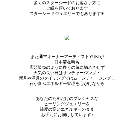
多くのスターシードのお客さま方に
ご縁を頂いております
スターシードジュエリーでもあります✴︎
また通常オーナーアーティストYUKIが
日本滞在時も
店頭販売のように多くの氣に触れさせず
天気の良い日はサンチャージング・
新月や満月のタイミングではムーンチャージングし
石が喜ぶエネルギー管理を心がけながら
あなたのためだけのプレシャスな
ヒーリングジュエリーを
純度の高いエネルギーのまま
お手元にお届けしています♪