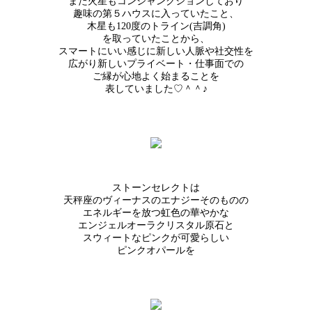
また火星もコンジャンクションしており
趣味の第５ハウスに入っていたこと、
木星も120度のトライン(吉調角)
を取っていたことから、
スマートにいい感じに新しい人脈や社交性を
広がり新しいプライベート・仕事面での
ご縁が心地よく始まることを
表していました♡＾＾♪
ストーンセレクトは
天秤座のヴィーナスのエナジーそのものの
エネルギーを放つ虹色の華やかな
エンジェルオーラクリスタル原石と
スウィートなピンクが可愛らしい
ピンクオパールを