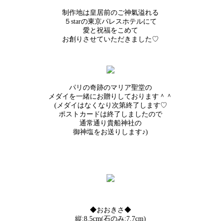
制作地は皇居前のご神氣溢れる
５starの東京パレスホテルにて
愛と祝福をこめて
お創りさせていただきました♡
パリの奇跡のマリア聖堂の
メダイを一緒にお贈りしております＾＾
(メダイはなくなり次第終了します♡
ポストカードは終了しましたので
通常通り貴船神社の
御神塩をお送りします♪)
◆おおきさ◆
縦:8.5cm(石のみ:7.7cm)