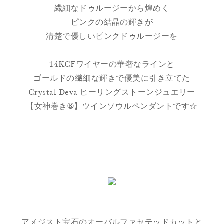
繊細なドゥルージーから煌めく
ピンクの結晶の輝きが
清楚で優しいピンクドゥルージーを
14KGFワイヤーの華奢なラインと
ゴールドの繊細な輝きで優美に引き立てた
Crystal Deva ヒーリングストーンジュエリー
【女神巻き®】ツインソウルペンダントです☆
アメジスト宝石のオーバルファセテッドカットと