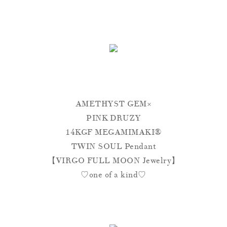
AMETHYST GEM×
PINK DRUZY
14KGF MEGAMIMAKI®︎
TWIN SOUL Pendant
【VIRGO FULL MOON Jewelry】
♡one of a kind♡