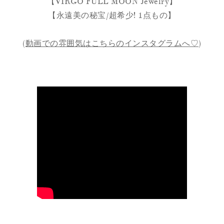
【VIRGO FULL MOON Jewelry】
【永遠美の秘宝/超希少! 1点もの】
(
動画での雰囲気はこちらのインスタグラムへ♡
)