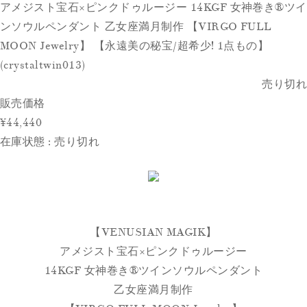
アメジスト宝石×ピンクドゥルージー 14KGF 女神巻き®︎ツイ
ンソウルペンダント 乙女座満月制作 【VIRGO FULL
MOON Jewelry】 【永遠美の秘宝/超希少! 1点もの】
(crystaltwin013)
売り切れ
販売価格
¥44,440
在庫状態 : 売り切れ
【VENUSIAN MAGIK】
アメジスト宝石×ピンクドゥルージー
14KGF 女神巻き®︎ツインソウルペンダント
乙女座満月制作