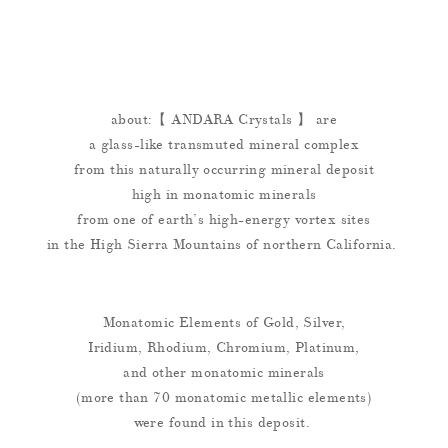
about:【 ANDARA Crystals 】 are
a glass-like transmuted mineral complex
from this naturally occurring mineral deposit
high in monatomic minerals
from one of earth’s high-energy vortex sites
in the High Sierra Mountains of northern California.
Monatomic Elements of Gold, Silver,
Iridium, Rhodium, Chromium, Platinum,
and other monatomic minerals
(more than 70 monatomic metallic elements)
were found in this deposit.