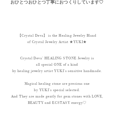
おひとつおひとつ丁寧におつくりしています♡
【Crystal Deva】 is the Healing Jewelry Bland
of Crystal Jewelry Artist ★YUKI★
Crystal Deva’ HEALING STONE Jewelry is
all special ONE of a kind
by healing jewelry artist YUKI’s sensitive handmade.
Magical healing stone are precious one
by YUKI’s special selected.
And They are made gently for gem stones with LOVE,
BEAUTY and ECSTASY energy♡