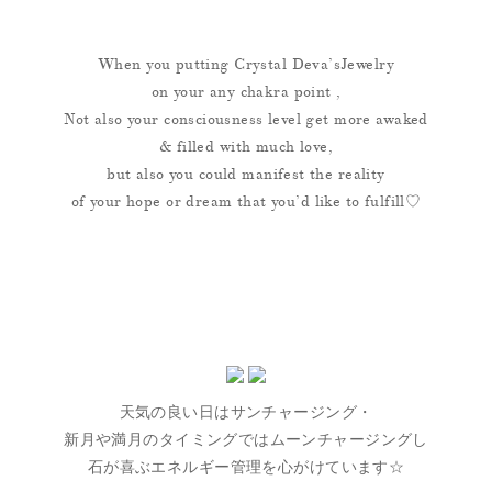
When you putting Crystal Deva’sJewelry
on your any chakra point ,
Not also your consciousness level get more awaked
& filled with much love,
but also you could manifest the reality
of your hope or dream that you’d like to fulfill♡
天気の良い日はサンチャージング・
新月や満月のタイミングではムーンチャージングし
石が喜ぶエネルギー管理を心がけています☆