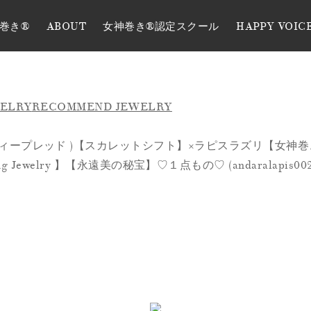
巻き®
ABOUT
女神巻き®認定スクール
HAPPY VOIC
WELRY
RECOMMEND JEWELRY
ィープレッド )【スカレットシフト】×ラピスラズリ【女神
ing Jewelry 】【永遠美の秘宝】♡１点もの♡ (andaralapis002