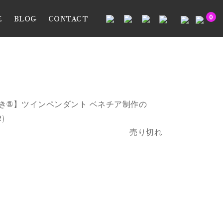
0
E
BLOG
CONTACT
巻き®】ツインペンダント ベネチア制作の
)
売り切れ