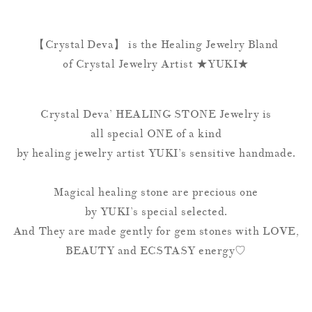
【Crystal Deva】 is the Healing Jewelry Bland
of Crystal Jewelry Artist ★YUKI★
Crystal Deva’ HEALING STONE Jewelry is
all special ONE of a kind
by healing jewelry artist YUKI’s sensitive handmade.
Magical healing stone are precious one
by YUKI’s special selected.
And They are made gently for gem stones with LOVE,
BEAUTY and ECSTASY energy♡