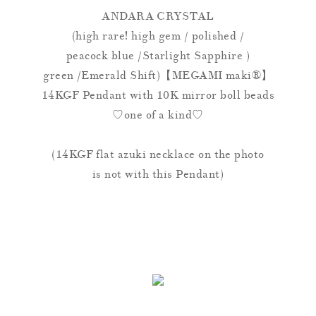
ANDARA CRYSTAL
(high rare! high gem / polished /
peacock blue /Starlight Sapphire )
green /Emerald Shift)【MEGAMI maki®】
14KGF Pendant with 10K mirror boll beads
♡one of a kind♡
(14KGF flat azuki necklace on the photo
is not with this Pendant)