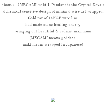
about：【MEGAMI maki 】Pendant is the Crystal Deva’s
alchemical sensitive design of minimal wire art wrapped.
Gold ray of 14KGF wire line
had made stone healing energy
bringing out beautiful & radiant maximum
(MEGAMI means goddess,
maki means wrapped in Japanese)