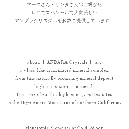
マークさん・リンダさんのご縁から
レアでスペシャルで大変美しい
アンダラクリスタルを多数ご提供しています☆
about:【 ANDARA Crystals 】 are
a glass-like transmuted mineral complex
from this naturally occurring mineral deposit
high in monatomic minerals
from one of earth’s high-energy vortex sites
in the High Sierra Mountains of northern California.
Monatomic Elements of Gold, Silver,