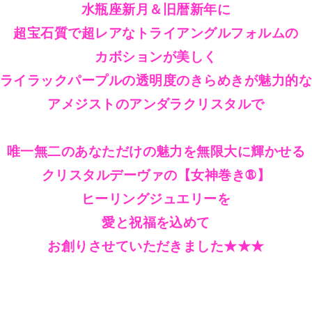
水瓶座新月＆旧暦新年に
超宝石質で超レアなトライアングルフォルムの
カボションが美しく
ライラックパープルの透明度のきらめきが魅力的
アメジストのアンダラクリスタルで
唯一無二のあなただけの魅力を無限大に輝かせる
クリスタルデーヴァの【女神巻き®】
ヒーリングジュエリーを
愛と祝福を込めて
お創りさせていただきました★★★