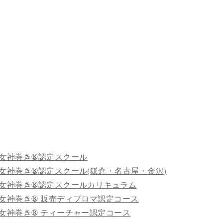
女神巻き®認定スクール
女神巻き®認定スクール(鎌倉・名古屋・金沢)
女神巻き®認定スクールカリキュラム
女神巻き® 販売ディプロマ認定コース
女神巻き® ティーチャー認定コース