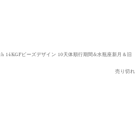
th 14KGFビーズデザイン 10天体順行期間&水瓶座新月＆旧
売り切れ