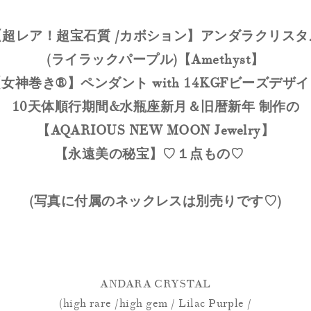
【超レア！超宝石質 /カボション】アンダラクリスタ
(ライラックパープル)【Amethyst】
女神巻き®】ペンダント with 14KGFビーズデザ
10天体順行期間&水瓶座新月＆旧暦新年 制作の
【
AQARIOUS NEW MOON Jewelry】
【永遠美の秘宝】♡１点もの♡
(写真に付属のネックレスは別売りです♡)
ANDARA CRYSTAL
(high rare /high gem / Lilac Purple /