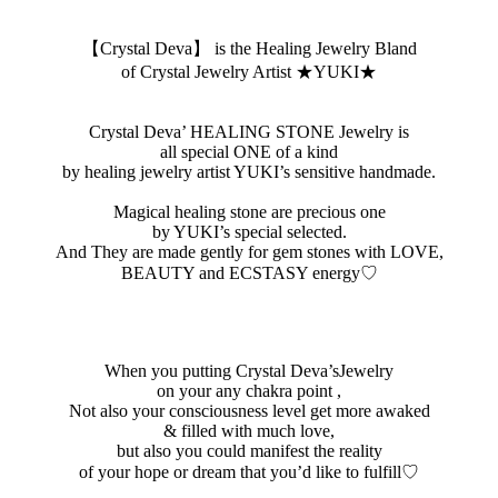
【Crystal Deva】 is the Healing Jewelry Bland
of Crystal Jewelry Artist ★YUKI★
Crystal Deva’ HEALING STONE Jewelry is
all special ONE of a kind
by healing jewelry artist YUKI’s sensitive handmade.
Magical healing stone are precious one
by YUKI’s special selected.
And They are made gently for gem stones with LOVE,
BEAUTY and ECSTASY energy♡
When you putting Crystal Deva’sJewelry
on your any chakra point ,
Not also your consciousness level get more awaked
& filled with much love,
but also you could manifest the reality
of your hope or dream that you’d like to fulfill♡