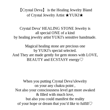
【Crystal Deva】 is the Healing Jewelry Bland
of Crystal Jewelry Artist ★YUKI★
Crystal Deva’ HEALING STONE Jewelry is
all special ONE of a kind
by healing jewelry artist YUKI’s sensitive handmade.
Magical healing stone are precious one
by YUKI’s special selected.
And They are made gently for gem stones with LOVE,
BEAUTY and ECSTASY energy♡
When you putting Crystal Deva’sJewelry
on your any chakra point ,
Not also your consciousness level get more awaked
& filled with much love,
but also you could manifest the reality
of your hope or dream that you’d like to fulfill♡