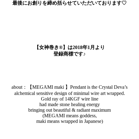
最後にお創りを締め括らせていただいております♡
【女神巻き®】は2018年1月より
登録商標です♪
about：【MEGAMI maki 】Pendant is the Crystal Deva’s
alchemical sensitive design of minimal wire art wrapped.
Gold ray of 14KGF wire line
had made stone healing energy
bringing out beautiful & radiant maximum
(MEGAMI means goddess,
maki means wrapped in Japanese)