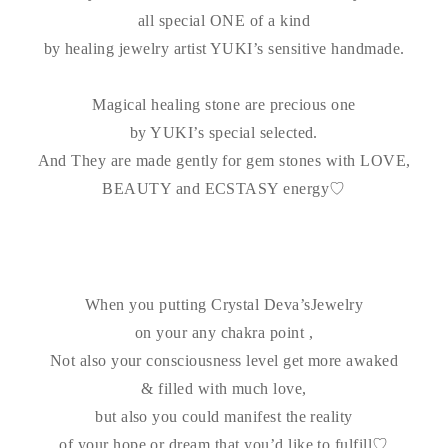
all special ONE of a kind
by healing jewelry artist YUKI’s sensitive handmade.
Magical healing stone are precious one
by YUKI’s special selected.
And They are made gently for gem stones with LOVE,
BEAUTY and ECSTASY energy♡
When you putting Crystal Deva’sJewelry
on your any chakra point ,
Not also your consciousness level get more awaked
& filled with much love,
but also you could manifest the reality
of your hope or dream that you’d like to fulfill♡