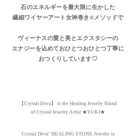
石のエネルギーを最大限に生かした
繊細ワイヤーアート女神巻き®メソッドで
ヴィーナスの愛と美とエクスタシーの
エナジーを込めておひとつおひとつ丁寧に
おつくりしています♡
【Crystal Deva】 is the Healing Jewelry Bland
of Crystal Jewelry Artist ★YUKI★
Crystal Deva’ HEALING STONE Jewelry is