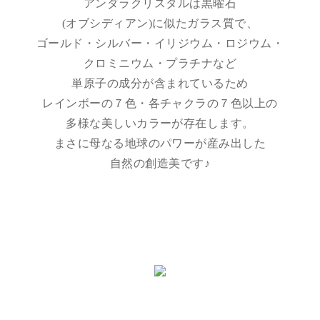
アンダラクリスタルは黒曜石
(オブシディアン)に似たガラス質で、
ゴールド・シルバー・イリジウム・ロジウム・
クロミニウム・プラチナなど
単原子の成分が含まれているため
レインボーの７色・各チャクラの７色以上の
多様な美しいカラーが存在します。
まさに母なる地球のパワーが産み出した
自然の創造美です♪