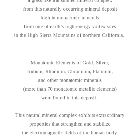
a glass-like transmuted mineral complex
from this naturally occurring mineral deposit
high in monatomic minerals
from one of earth’s high-energy vortex sites
in the High Sierra Mountains of northern California.
Monatomic Elements of Gold, Silver,
Iridium, Rhodium, Chromium, Platinum,
and other monatomic minerals
(more than 70 monatomic metallic elements)
were found in this deposit.
This natural mineral complex exhibits extraordinary
properties that strengthen and stabilize
the electromagnetic fields of the human body.