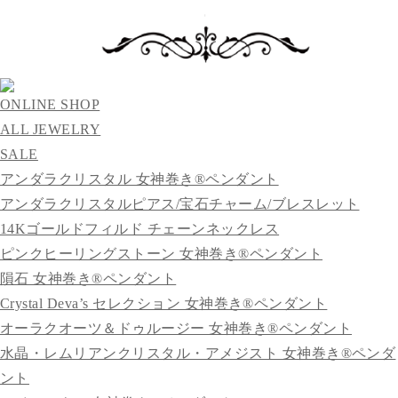
ONLINE SHOP
ALL JEWELRY
SALE
アンダラクリスタル 女神巻き®ペンダント
アンダラクリスタルピアス/宝石チャーム/ブレスレット
14Kゴールドフィルド チェーンネックレス
ピンクヒーリングストーン 女神巻き®ペンダント
隕石 女神巻き®ペンダント
Crystal Deva’s セレクション 女神巻き®ペンダント
オーラクオーツ＆ドゥルージー 女神巻き®ペンダント
水晶・レムリアンクリスタル・アメジスト 女神巻き®ペンダ
ント