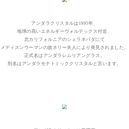
アンダラクリスタルは1995年、
地球の高いエネルギーヴォルテックス付近、
北カリフォルニアのシェラネバダにて
メディスンウーマンの故ネリー夫人により発見されました。
正式名はアンダラレムリアングラス。
別名はアンダラモナトミッククリスタルと言います。