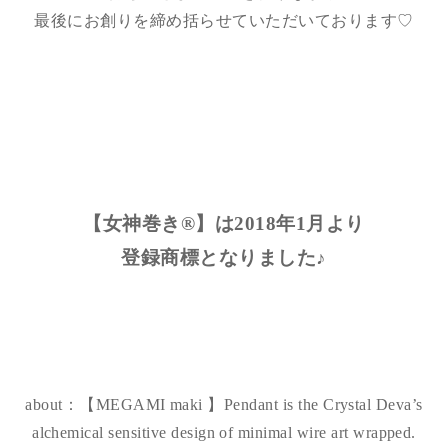
最後にお創りを締め括らせていただいております♡
【女神巻き®】は2018年1月より
登録商標となりました♪
about：【MEGAMI maki 】Pendant is the Crystal Deva’s
alchemical sensitive design of minimal wire art wrapped.