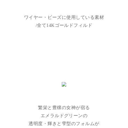
ワイヤー・ビーズに使用している素材
/全て14Kゴールドフィルド
繁栄と豊穣の女神が宿る
エメラルドグリーンの
透明度・輝きと雫型のフォルムが