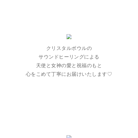
クリスタルボウルの
サウンドヒーリングによる
天使と女神の愛と祝福のもと
心をこめて丁寧にお届けいたします♡