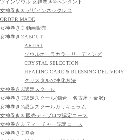
ツインソウル 女神巻き®ペンダント
女神巻き® デザインネックレス
ORDER MADE
女神巻き® 動画販売
女神巻き®
ABOUT
ARTIST
ソウルオーラカラーリーディング
CRYSTAL SELECTION
HEALING CARE & BLESSING DELIVERY
クリスタルの浄化方法
女神巻き®認定スクール
女神巻き®認定スクール(鎌倉・名古屋・金沢)
女神巻き®認定スクールカリキュラム
女神巻き® 販売ディプロマ認定コース
女神巻き® ティーチャー認定コース
女神巻き®協会