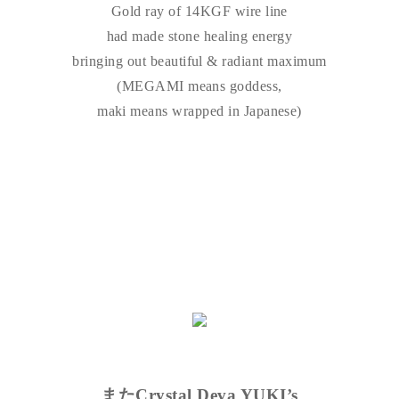
Gold ray of 14KGF wire line
had made stone healing energy
bringing out beautiful & radiant maximum
(MEGAMI means goddess,
maki means wrapped in Japanese)
またCrystal Deva YUKI’s