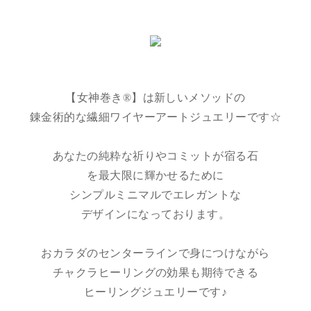
【女神巻き®】は新しいメソッドの
錬金術的な繊細ワイヤーアートジュエリーです☆
あなたの純粋な祈りやコミットが宿る石
を最大限に輝かせるために
シンプルミニマルでエレガントな
デザインになっております。
おカラダのセンターラインで身につけながら
チャクラヒーリングの効果も期待できる
ヒーリングジュエリーです♪