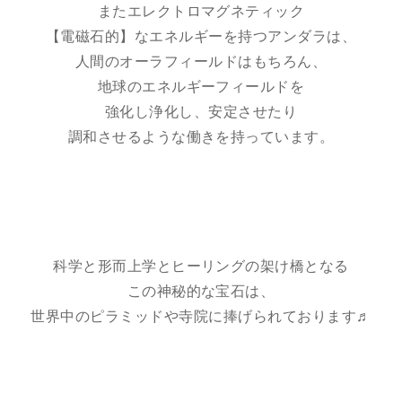
またエレクトロマグネティック
【電磁石的】なエネルギーを持つアンダラは、
人間のオーラフィールドはもちろん、
地球のエネルギーフィールドを
強化し浄化し、安定させたり
調和させるような働きを持っています。
科学と形而上学とヒーリングの架け橋となる
この神秘的な宝石は、
世界中のピラミッドや寺院に捧げられております♬