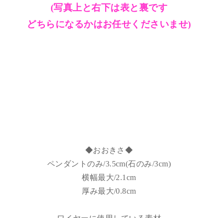
(写真上と右下は表と裏です
どちらになるかはお任せくださいませ)
◆おおきさ◆
ペンダントのみ/3.5cm(石のみ/3cm)
横幅最大/2.1cm
厚み最大/0.8cm