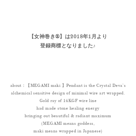
【女神巻き®】は2018年1月より
登録商標となりました♪
about：【MEGAMI maki 】Pendant is the Crystal Deva’s
alchemical sensitive design of minimal wire art wrapped.
Gold ray of 14KGF wire line
had made stone healing energy
bringing out beautiful & radiant maximum
(MEGAMI means goddess,
maki means wrapped in Japanese)