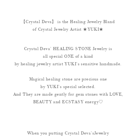
【Crystal Deva】 is the Healing Jewelry Bland
of Crystal Jewelry Artist ★YUKI★
Crystal Deva’ HEALING STONE Jewelry is
all special ONE of a kind
by healing jewelry artist YUKI’s sensitive handmade.
Magical healing stone are precious one
by YUKI’s special selected.
And They are made gently for gem stones with LOVE,
BEAUTY and ECSTASY energy♡
When you putting Crystal Deva’sJewelry