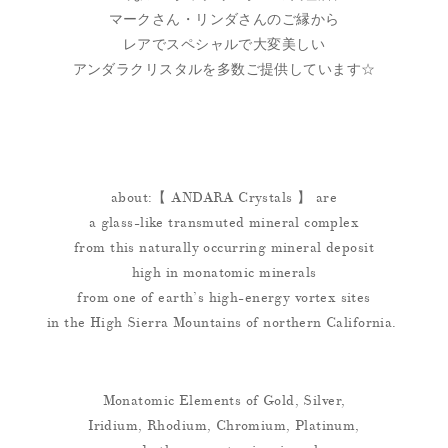
マークさん・リンダさんのご縁から
レアでスペシャルで大変美しい
アンダラクリスタルを多数ご提供しています☆
about:【 ANDARA Crystals 】 are
a glass-like transmuted mineral complex
from this naturally occurring mineral deposit
high in monatomic minerals
from one of earth’s high-energy vortex sites
in the High Sierra Mountains of northern California.
Monatomic Elements of Gold, Silver,
Iridium, Rhodium, Chromium, Platinum,