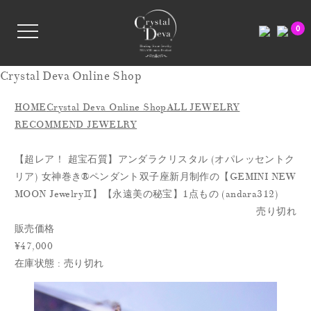
0
Crystal Deva Online Shop
HOME
Crystal Deva Online Shop
ALL JEWELRY
RECOMMEND JEWELRY
【超レア！ 超宝石質】アンダラクリスタル (オパレッセントク
リア) 女神巻き®ペンダント双子座新月制作の【GEMINI NEW
MOON Jewelry♊️】【永遠美の秘宝】1点もの (andara312)
売り切れ
販売価格
¥47,000
在庫状態 : 売り切れ