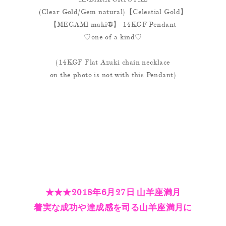
(Clear Gold/Gem natural)【Celestial Gold】
【MEGAMI maki®︎】 14KGF Pendant
♡one of a kind♡
(14KGF Flat Azuki chain necklace
on the photo is not with this Pendant)
★★★2018年6月27日 山羊座満月
着実な成功や達成感を司る山羊座満月に