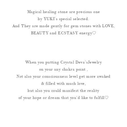
Magical healing stone are precious one
by YUKI’s special selected.
And They are made gently for gem stones with LOVE,
BEAUTY and ECSTASY energy♡
When you putting Crystal Deva’sJewelry
on your any chakra point ,
Not also your consciousness level get more awaked
& filled with much love,
but also you could manifest the reality
of your hope or dream that you’d like to fulfill♡