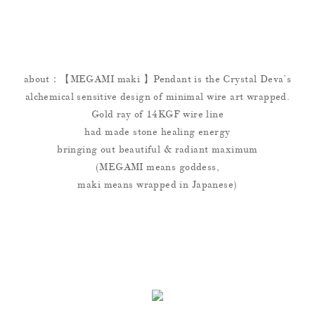
about：【MEGAMI maki 】Pendant is the Crystal Deva’s
alchemical sensitive design of minimal wire art wrapped.
Gold ray of 14KGF wire line
had made stone healing energy
bringing out beautiful & radiant maximum
(MEGAMI means goddess,
maki means wrapped in Japanese)