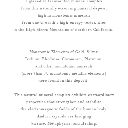
a glass-like transmuted mineral complex
from this naturally occurring mineral deposit
high in monatomic minerals
from one of earth’s high-energy vortex sites
in the High Sierra Mountains of northern California.
Monatomic Elements of Gold, Silver,
Iridium, Rhodium, Chromium, Platinum,
and other monatomic minerals
(more than 70 monatomic metallic elements)
were found in this deposit.
This natural mineral complex exhibits extraordinary
properties that strengthen and stabilize
the electromagnetic fields of the human body.
Andara crystals are bridging
Science, Metaphysics, and Healing.