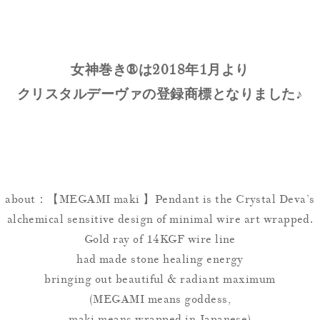
女神巻き®は2018年1月より
クリスタルデーヴァの登録商標となりました♪
about：【MEGAMI maki 】Pendant is the Crystal Deva’s
alchemical sensitive design of minimal wire art wrapped.
Gold ray of 14KGF wire line
had made stone healing energy
bringing out beautiful & radiant maximum
(MEGAMI means goddess,
maki means wrapped in Japanese)