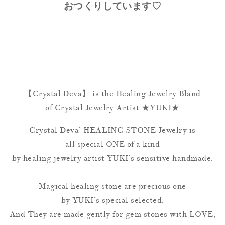
おつくりしています♡
【Crystal Deva】 is the Healing Jewelry Bland
of Crystal Jewelry Artist ★YUKI★
Crystal Deva’ HEALING STONE Jewelry is
all special ONE of a kind
by healing jewelry artist YUKI’s sensitive handmade.
Magical healing stone are precious one
by YUKI’s special selected.
And They are made gently for gem stones with LOVE,