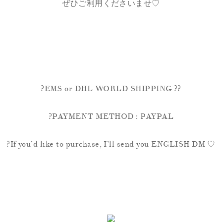
ぜひご利用くださいませ♡
?EMS or DHL WORLD SHIPPING ??
?PAYMENT METHOD : PAYPAL
?If you’d like to purchase, I’ll send you ENGLISH DM ♡