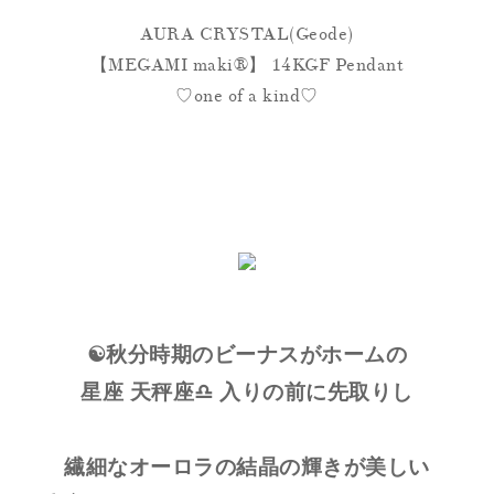
AURA CRYSTAL(Geode)
【MEGAMI maki®︎】 14KGF Pendant
♡one of a kind♡
☯️秋分時期のビーナスがホームの
星座 天秤座♎️ 入りの前に先取りし
繊細なオーロラの結晶の輝きが美しい