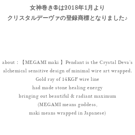
女神巻き®は2018年1月より
クリスタルデーヴァの登録商標となりました♪
about：【MEGAMI maki 】Pendant is the Crystal Deva’s
alchemical sensitive design of minimal wire art wrapped.
Gold ray of 14KGF wire line
had made stone healing energy
bringing out beautiful & radiant maximum
(MEGAMI means goddess,
maki means wrapped in Japanese)