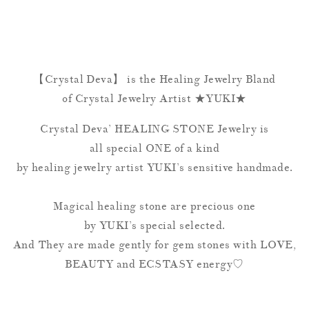
【Crystal Deva】 is the Healing Jewelry Bland
of Crystal Jewelry Artist ★YUKI★
Crystal Deva’ HEALING STONE Jewelry is
all special ONE of a kind
by healing jewelry artist YUKI’s sensitive handmade.
Magical healing stone are precious one
by YUKI’s special selected.
And They are made gently for gem stones with LOVE,
BEAUTY and ECSTASY energy♡