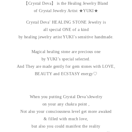
【Crystal Deva】 is the Healing Jewelry Bland
of Crystal Jewelry Artist ★YUKI★
Crystal Deva’ HEALING STONE Jewelry is
all special ONE of a kind
by healing jewelry artist YUKI’s sensitive handmade.
Magical healing stone are precious one
by YUKI’s special selected.
And They are made gently for gem stones with LOVE,
BEAUTY and ECSTASY energy♡
When you putting Crystal Deva’sJewelry
on your any chakra point ,
Not also your consciousness level get more awaked
& filled with much love,
but also you could manifest the reality