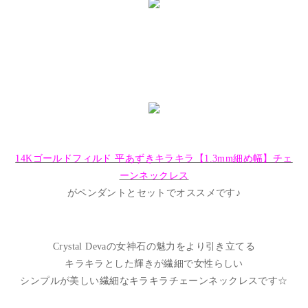
14Kゴールドフィルド 平あずきキラキラ【1.3mm細め幅】チェ
ーンネックレス
がペンダントとセットでオススメです♪
Crystal Devaの女神石の魅力をより引き立てる
キラキラとした輝きが繊細で女性らしい
シンプルが美しい繊細なキラキラチェーンネックレスです☆