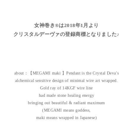
女神巻き®は2018年1月より
クリスタルデーヴァの登録商標となりました♪
about：【MEGAMI maki 】Pendant is the Crystal Deva’s
alchemical sensitive design of minimal wire art wrapped.
Gold ray of 14KGF wire line
had made stone healing energy
bringing out beautiful & radiant maximum
(MEGAMI means goddess,
maki means wrapped in Japanese)