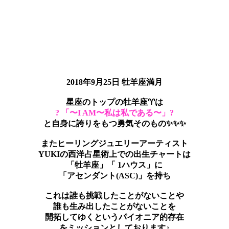
2018年9月25日 牡羊座満月
星座のトップの牡羊座♈️は
? 「〜I AM〜私は私である〜」?
と自身に誇りをもつ勇気そのもの✨✨✨
またヒーリングジュエリーアーティスト
YUKIの西洋占星術上での出生チャートは
「牡羊座」「 1ハウス」に
「アセンダント(ASC)」を持ち
これは誰も挑戦したことがないことや
誰も生み出したことがないことを
開拓してゆくというパイオニア的存在
をミッションとしております♪