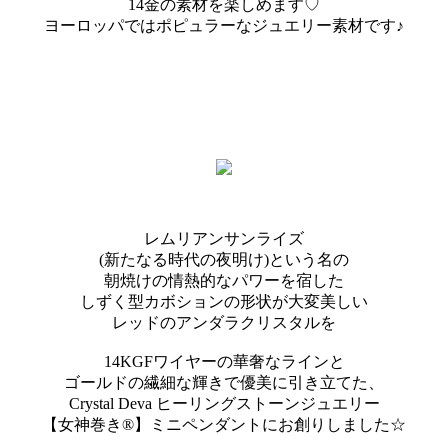
14金の素材を楽しめます♡
ヨーロッパではポピュラーなジュエリー素材です♪
レムリアンサンライズ
(新たなる時代の夜明け)という名の
朝焼けの情熱的なパワーを宿した
しずく型カボションの形状が大変美しい
レッドのアンダラクリスタルを
14KGFワイヤーの華奢なラインと
ゴールドの繊細な輝きで優美に引き立てた、
Crystal Deva ヒーリングストーンジュエリー
【女神巻き®】ミニペンダントにお創りしました☆