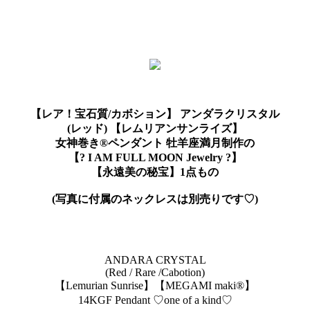
【レア！宝石質/カボション】 アンダラクリスタル
(レッド) 【レムリアンサンライズ】
女神巻き®︎ペンダント 牡羊座満月制作の
【? I AM FULL MOON Jewelry ?】
【永遠美の秘宝】1点もの
(写真に付属のネックレスは別売りです♡)
ANDARA CRYSTAL
(Red / Rare /Cabotion)
【Lemurian Sunrise】【MEGAMI maki®︎】
14KGF Pendant ♡one of a kind♡