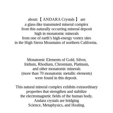
about:【 ANDARA Crystals 】 are
a glass-like transmuted mineral complex
from this naturally occurring mineral deposit
high in monatomic minerals
from one of earth’s high-energy vortex sites
in the High Sierra Mountains of northern California.
Monatomic Elements of Gold, Silver,
Iridium, Rhodium, Chromium, Platinum,
and other monatomic minerals
(more than 70 monatomic metallic elements)
were found in this deposit.
This natural mineral complex exhibits extraordinary
properties that strengthen and stabilize
the electromagnetic fields of the human body.
Andara crystals are bridging
Science, Metaphysics, and Healing.