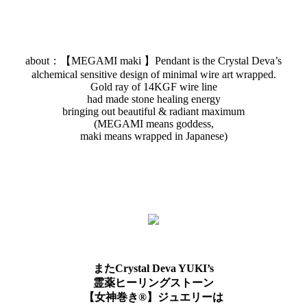
about：【MEGAMI maki 】Pendant is the Crystal Deva’s
alchemical sensitive design of minimal wire art wrapped.
Gold ray of 14KGF wire line
had made stone healing energy
bringing out beautiful & radiant maximum
(MEGAMI means goddess,
maki means wrapped in Japanese)
またCrystal Deva YUKI’s
霊薬ヒーリングストーン
【女神巻き®】ジュエリーは