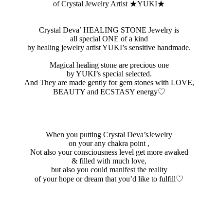
of Crystal Jewelry Artist ★YUKI★
Crystal Deva’ HEALING STONE Jewelry is
all special ONE of a kind
by healing jewelry artist YUKI’s sensitive handmade.
Magical healing stone are precious one
by YUKI’s special selected.
And They are made gently for gem stones with LOVE,
BEAUTY and ECSTASY energy♡
When you putting Crystal Deva’sJewelry
on your any chakra point ,
Not also your consciousness level get more awaked
& filled with much love,
but also you could manifest the reality
of your hope or dream that you’d like to fulfill♡