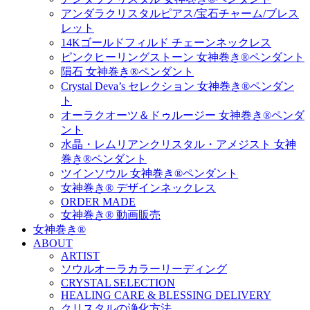
アンダラクリスタルピアス/宝石チャーム/ブレス
レット
14Kゴールドフィルド チェーンネックレス
ピンクヒーリングストーン 女神巻き®ペンダント
隕石 女神巻き®ペンダント
Crystal Deva’s セレクション 女神巻き®ペンダン
ト
オーラクオーツ＆ドゥルージー 女神巻き®ペンダ
ント
水晶・レムリアンクリスタル・アメジスト 女神
巻き®ペンダント
ツインソウル 女神巻き®ペンダント
女神巻き® デザインネックレス
ORDER MADE
女神巻き® 動画販売
女神巻き®
ABOUT
ARTIST
ソウルオーラカラーリーディング
CRYSTAL SELECTION
HEALING CARE & BLESSING DELIVERY
クリスタルの浄化方法