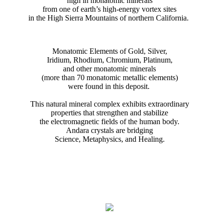
high in monatomic minerals
from one of earth’s high-energy vortex sites
in the High Sierra Mountains of northern California.
Monatomic Elements of Gold, Silver,
Iridium, Rhodium, Chromium, Platinum,
and other monatomic minerals
(more than 70 monatomic metallic elements)
were found in this deposit.
This natural mineral complex exhibits extraordinary
properties that strengthen and stabilize
the electromagnetic fields of the human body.
Andara crystals are bridging
Science, Metaphysics, and Healing.