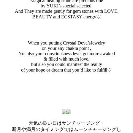
Magical healing stone are precious one
by YUKI’s special selected.
And They are made gently for gem stones with LOVE,
BEAUTY and ECSTASY energy♡
When you putting Crystal Deva’sJewelry
on your any chakra point ,
Not also your consciousness level get more awaked
& filled with much love,
but also you could manifest the reality
of your hope or dream that you’d like to fulfill♡
天気の良い日はサンチャージング・
新月や満月のタイミングではムーンチャージングし