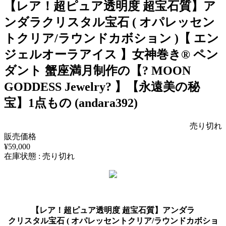
【レア！超ピュア透明度 超宝石質】ア
ンダラクリスタル宝石 ( オパレッセン
トクリア/ラウンドカボション )【 エン
ジェルオーラアイス 】女神巻き®︎ ペン
ダント 蟹座満月制作の【? MOON
GODDESS Jewelry? 】【永遠美の秘
宝】1点もの (andara392)
売り切れ
販売価格
¥59,000
在庫状態 : 売り切れ
【レア！超ピュア透明度 超宝石質】アンダラ
クリスタル宝石 ( オパレッセントクリア/ラウンドカボショ