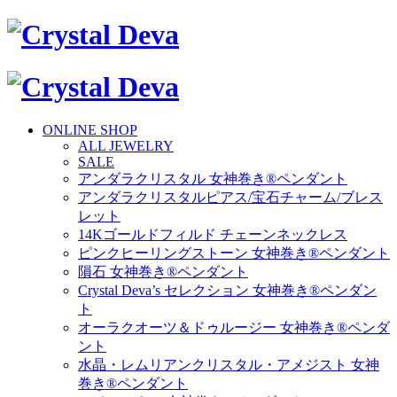
ONLINE SHOP
ALL JEWELRY
SALE
アンダラクリスタル 女神巻き®ペンダント
アンダラクリスタルピアス/宝石チャーム/ブレス
レット
14Kゴールドフィルド チェーンネックレス
ピンクヒーリングストーン 女神巻き®ペンダント
隕石 女神巻き®ペンダント
Crystal Deva’s セレクション 女神巻き®ペンダン
ト
オーラクオーツ＆ドゥルージー 女神巻き®ペンダ
ント
水晶・レムリアンクリスタル・アメジスト 女神
巻き®ペンダント