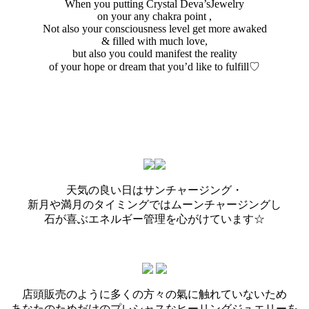
When you putting Crystal Deva’sJewelry
on your any chakra point ,
Not also your consciousness level get more awaked
& filled with much love,
but also you could manifest the reality
of your hope or dream that you’d like to fulfill♡
天気の良い日はサンチャージング・
新月や満月のタイミングではムーンチャージングし
石が喜ぶエネルギー管理を心がけています☆
店頭販売のように多くの方々の氣に触れていないため
あなたのためだけのプレシャスなヒーリングジュエリーを