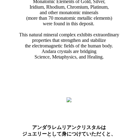
Monatomic Elements of Gold, Silver,
Iridium, Rhodium, Chromium, Platinum,
and other monatomic minerals
(more than 70 monatomic metallic elements)
were found in this deposit.
This natural mineral complex exhibits extraordinary
properties that strengthen and stabilize
the electromagnetic fields of the human body.
Andara crystals are bridging
Science, Metaphysics, and Healing.
アンダラレムリアンクリスタルは
ジュエリーとして身につけていただくと、