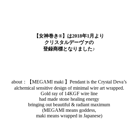
【女神巻き®】は2018年1月より
クリスタルデーヴァの
登録商標となりました♪
about：【MEGAMI maki 】Pendant is the Crystal Deva’s
alchemical sensitive design of minimal wire art wrapped.
Gold ray of 14KGF wire line
had made stone healing energy
bringing out beautiful & radiant maximum
(MEGAMI means goddess,
maki means wrapped in Japanese)