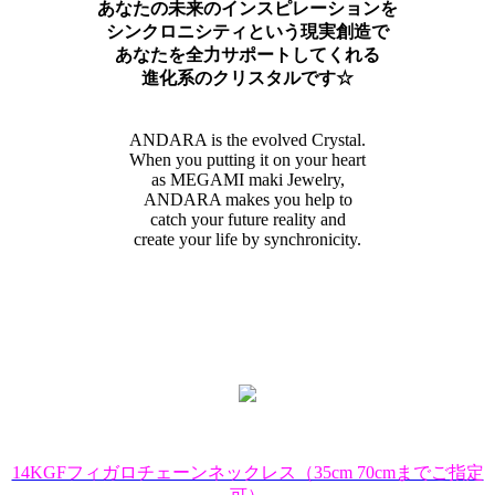
あなたの未来のインスピレーションを
シンクロニシティという現実創造で
あなたを全力サポートしてくれる
進化系のクリスタルです☆
ANDARA is the evolved Crystal.
When you putting it on your heart
as MEGAMI maki Jewelry,
ANDARA makes you help to
catch your future reality and
create your life by synchronicity.
14KGFフィガロチェーンネックレス（35cm 70cmまでご指定