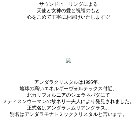
サウンドヒーリングによる
天使と女神の愛と祝福のもと
心をこめて丁寧にお届けいたします♡
アンダラクリスタルは1995年、
地球の高いエネルギーヴォルテックス付近、
北カリフォルニアのシェラネバダにて
メディスンウーマンの故ネリー夫人により発見されました。
正式名はアンダラレムリアングラス。
別名はアンダラモナトミッククリスタルと言います。