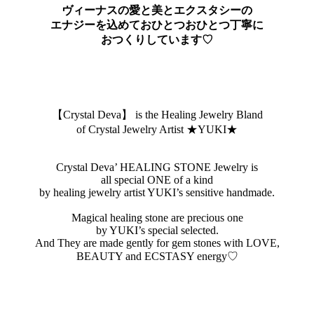
ヴィーナスの愛と美とエクスタシーの
エナジーを込めておひとつおひとつ丁寧に
おつくりしています♡
【Crystal Deva】 is the Healing Jewelry Bland
of Crystal Jewelry Artist ★YUKI★
Crystal Deva’ HEALING STONE Jewelry is
all special ONE of a kind
by healing jewelry artist YUKI’s sensitive handmade.
Magical healing stone are precious one
by YUKI’s special selected.
And They are made gently for gem stones with LOVE,
BEAUTY and ECSTASY energy♡