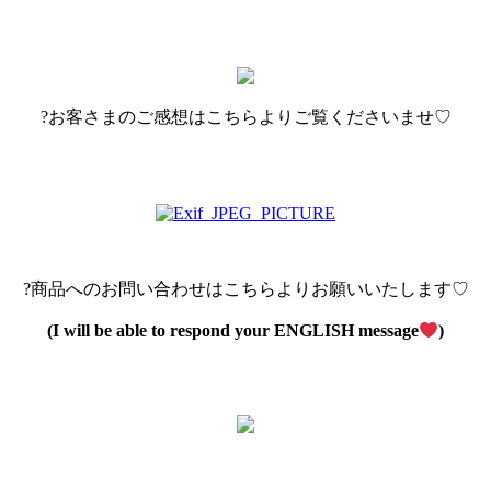
?お客さまのご感想はこちらよりご覧くださいませ♡
?商品へのお問い合わせはこちらよりお願いいたします♡
(I will be able to respond your ENGLISH message
)