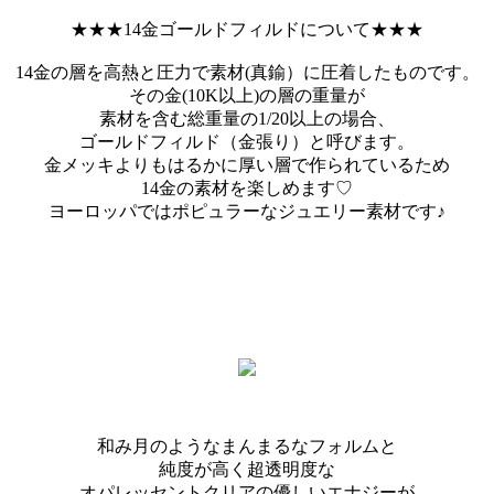
★★★14金ゴールドフィルドについて★★★
14金の層を高熱と圧力で素材(真鍮）に圧着したものです。
その金(10K以上)の層の重量が
素材を含む総重量の1/20以上の場合、
ゴールドフィルド（金張り）と呼びます。
金メッキよりもはるかに厚い層で作られているため
14金の素材を楽しめます♡
ヨーロッパではポピュラーなジュエリー素材です♪
和み月のようなまんまるなフォルムと
純度が高く超透明度な
オパレッセントクリアの優しいエナジーが