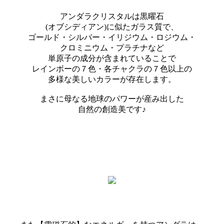
アンダラクリスタルは黒曜石
(オブシディアン)に似たガラス質で、
ゴールド・シルバー・イリジウム・ロジウム・
クロミニウム・プラチナなど
単原子の成分が含まれていることで
レインボーの７色・各チャクラの７色以上の
多様な美しいカラーが存在します。
まさに母なる地球のパワーが産み出した
自然の創造美です♪