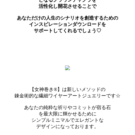
活性化し開花させることで
あなただけの人生のシナリオを創造するための
インスピレーションダウンロードを
サポートしてくれるでしょう♡
【女神巻き®】は新しいメソッドの
錬金術的な繊細ワイヤーアートジュエリーです☆
あなたの純粋な祈りやコミットが宿る石
を最大限に輝かせるために
シンプルミニマルでエレガントな
デザインになっております。