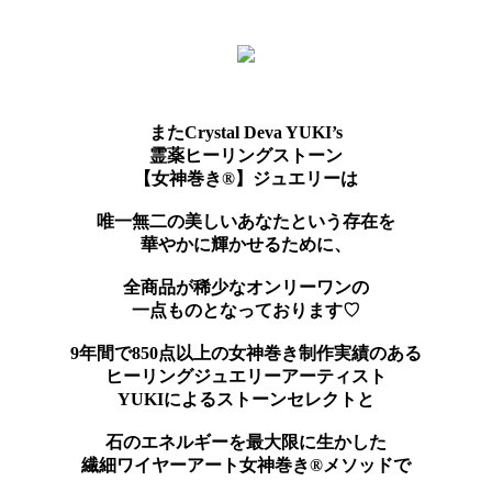
またCrystal Deva YUKI’s
霊薬ヒーリングストーン
【女神巻き®】ジュエリーは
唯一無二の美しいあなたという存在を
華やかに輝かせるために、
全商品が稀少なオンリーワンの
一点ものとなっております♡
9年間で850点以上の女神巻き制作実績のある
ヒーリングジュエリーアーティスト
YUKIによるストーンセレクトと
石のエネルギーを最大限に生かした
繊細ワイヤーアート女神巻き®メソッドで