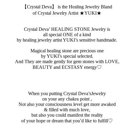
【Crystal Deva】 is the Healing Jewelry Bland
of Crystal Jewelry Artist ★YUKI★
Crystal Deva’ HEALING STONE Jewelry is
all special ONE of a kind
by healing jewelry artist YUKI’s sensitive handmade.
Magical healing stone are precious one
by YUKI’s special selected.
And They are made gently for gem stones with LOVE,
BEAUTY and ECSTASY energy♡
When you putting Crystal Deva’sJewelry
on your any chakra point ,
Not also your consciousness level get more awaked
& filled with much love,
but also you could manifest the reality
of your hope or dream that you’d like to fulfill♡