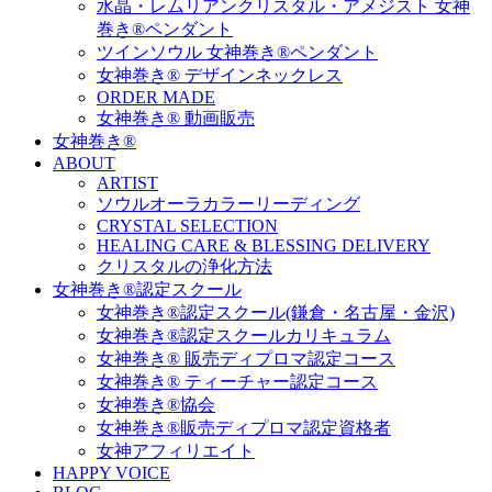
水晶・レムリアンクリスタル・アメジスト 女神
巻き®ペンダント
ツインソウル 女神巻き®ペンダント
女神巻き® デザインネックレス
ORDER MADE
女神巻き® 動画販売
女神巻き®
ABOUT
ARTIST
ソウルオーラカラーリーディング
CRYSTAL SELECTION
HEALING CARE & BLESSING DELIVERY
クリスタルの浄化方法
女神巻き®認定スクール
女神巻き®認定スクール(鎌倉・名古屋・金沢)
女神巻き®認定スクールカリキュラム
女神巻き® 販売ディプロマ認定コース
女神巻き® ティーチャー認定コース
女神巻き®協会
女神巻き®販売ディプロマ認定資格者
女神アフィリエイト
HAPPY VOICE