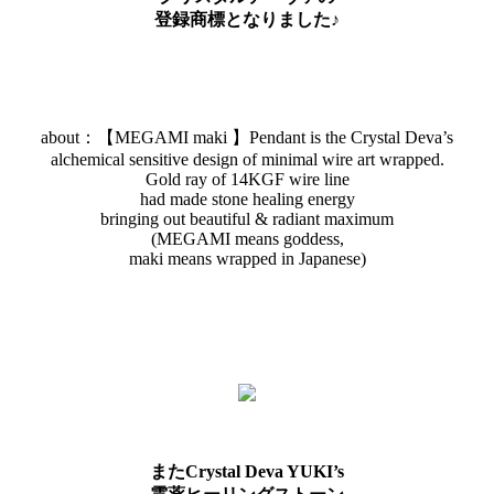
登録商標となりました♪
about：【MEGAMI maki 】Pendant is the Crystal Deva’s
alchemical sensitive design of minimal wire art wrapped.
Gold ray of 14KGF wire line
had made stone healing energy
bringing out beautiful & radiant maximum
(MEGAMI means goddess,
maki means wrapped in Japanese)
またCrystal Deva YUKI’s