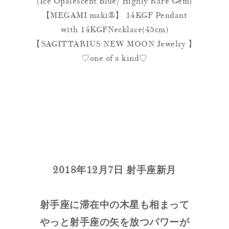
(Ice Opalescent Blue/ Highly Rare Gem)
【MEGAMI maki®︎】 14KGF Pendant
with 14KGFNecklace(45cm)
【
SAGITTARIUS NEW MOON Jewelry
】
♡one of a kind♡
2018年12月7日 射手座新月
射手座に滞在中の木星も相まって
やっと射手座の矢を放つパワーが