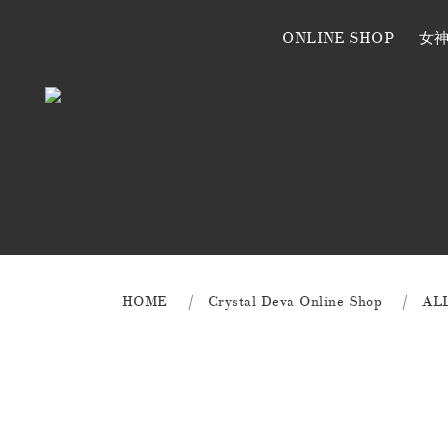
ONLINE SHOP
女
HOME
Crystal Deva Online Shop
AL