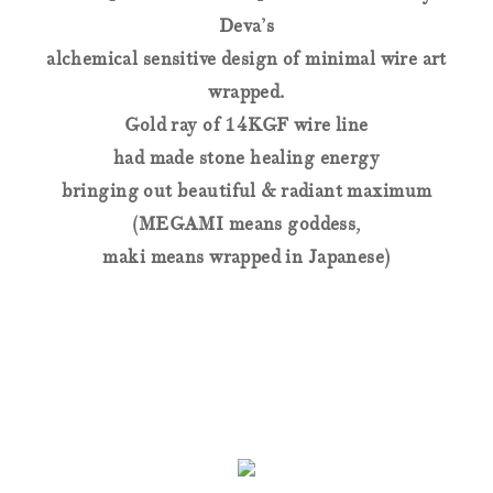
Deva’s
alchemical sensitive design of minimal wire art
wrapped.
Gold ray of 14KGF wire line
had made stone healing energy
bringing out beautiful & radiant maximum
(MEGAMI means goddess,
maki means wrapped in Japanese)