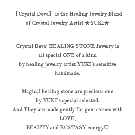
【Crystal Deva】 is the Healing Jewelry Bland
of Crystal Jewelry Artist ★YUKI★
Crystal Deva’ HEALING STONE Jewelry is
all special ONE of a kind
by healing jewelry artist YUKI’s sensitive
handmade.
Magical healing stone are precious one
by YUKI’s special selected.
And They are made gently for gem stones with
LOVE,
BEAUTY and ECSTASY energy♡