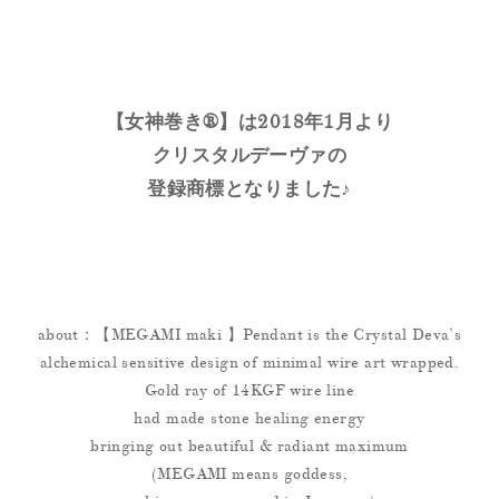
【女神巻き®】は2018年1月より
クリスタルデーヴァの
登録商標となりました♪
about：【MEGAMI maki 】Pendant is the Crystal Deva’s
alchemical sensitive design of minimal wire art wrapped.
Gold ray of 14KGF wire line
had made stone healing energy
bringing out beautiful & radiant maximum
(MEGAMI means goddess,