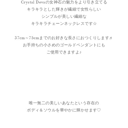
Crystal Devaの女神石の魅力をより引き立てる
キラキラとした輝きが繊細で女性らしい
シンプルが美しい繊細な
キラキラチェーンネックレスです☆
37cm～75cmまでのお好きな長さにおつくりします♬
お手持ちの小さめのゴールドペンダントにも
ご使用できますよ♪
唯一無二の美しいあなたという存在の
ボディ＆ソウルを華やかに輝かせます♡