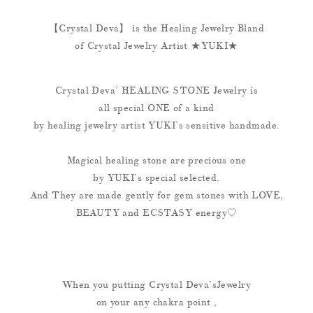
【Crystal Deva】 is the Healing Jewelry Bland
of Crystal Jewelry Artist ★YUKI★
Crystal Deva’ HEALING STONE Jewelry is
all special ONE of a kind
by healing jewelry artist YUKI’s sensitive handmade.
Magical healing stone are precious one
by YUKI’s special selected.
And They are made gently for gem stones with LOVE,
BEAUTY and ECSTASY energy♡
When you putting Crystal Deva’sJewelry
on your any chakra point ,