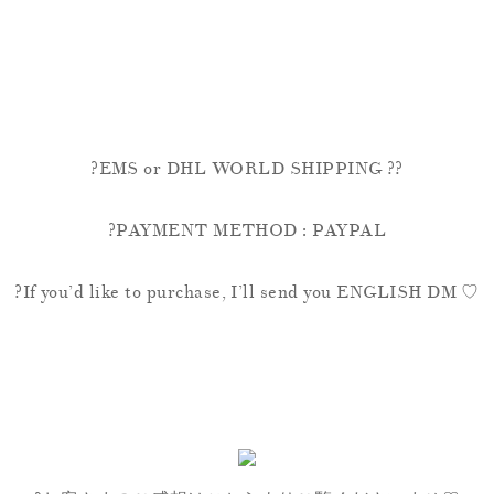
?EMS or DHL WORLD SHIPPING ??
?PAYMENT METHOD : PAYPAL
?If you’d like to purchase, I’ll send you ENGLISH DM ♡