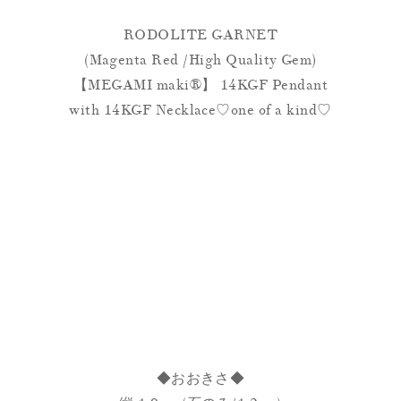
RODOLITE GARNET
(Magenta Red /High Quality Gem)
【MEGAMI maki®︎】 14KGF Pendant
with 14KGF Necklace♡one of a kind♡
◆おおきさ◆