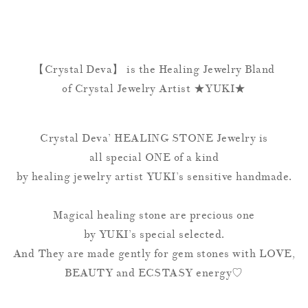
【Crystal Deva】 is the Healing Jewelry Bland
of Crystal Jewelry Artist ★YUKI★
Crystal Deva’ HEALING STONE Jewelry is
all special ONE of a kind
by healing jewelry artist YUKI’s sensitive handmade.
Magical healing stone are precious one
by YUKI’s special selected.
And They are made gently for gem stones with LOVE,
BEAUTY and ECSTASY energy♡