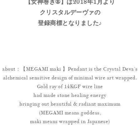
【女神巻き®】は2018年1月より
クリスタルデーヴァの
登録商標となりました♪
about：【MEGAMI maki 】Pendant is the Crystal Deva’s
alchemical sensitive design of minimal wire art wrapped.
Gold ray of 14KGF wire line
had made stone healing energy
bringing out beautiful & radiant maximum
(MEGAMI means goddess,
maki means wrapped in Japanese)