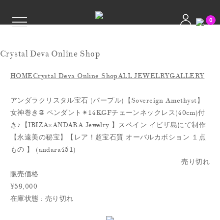
0
Crystal Deva Online Shop
HOME
Crystal Deva Online Shop
ALL JEWELRY
GALLERY
アンダラクリスタル宝石 (パープル)【Sovereign Amethyst】
女神巻き® ペンダント✴︎14KGFチェーンネックレス(40cm)付
き♪【IBIZA×ANDARA Jewelry 】スペイン イビザ島にて制作
【永遠美の秘宝】【レア！超宝石質 オーバルカボション １点
もの 】 (andara451)
売り切れ
販売価格
¥59,000
在庫状態 : 売り切れ