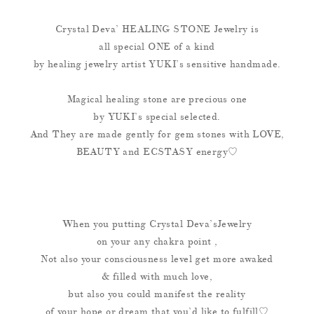
Crystal Deva’ HEALING STONE Jewelry is
all special ONE of a kind
by healing jewelry artist YUKI’s sensitive handmade.
Magical healing stone are precious one
by YUKI’s special selected.
And They are made gently for gem stones with LOVE,
BEAUTY and ECSTASY energy♡
When you putting Crystal Deva’sJewelry
on your any chakra point ,
Not also your consciousness level get more awaked
& filled with much love,
but also you could manifest the reality
of your hope or dream that you’d like to fulfill♡