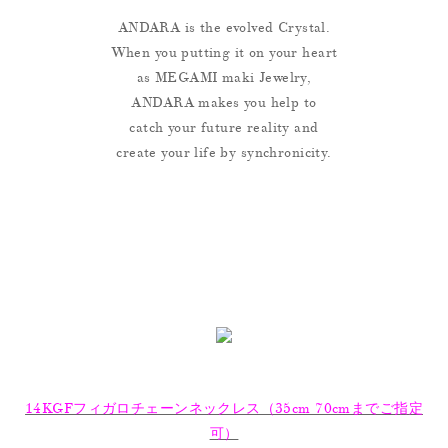
ANDARA is the evolved Crystal.
When you putting it on your heart
as MEGAMI maki Jewelry,
ANDARA makes you help to
catch your future reality and
create your life by synchronicity.
14KGFフィガロチェーンネックレス（35cm 70cmまでご指定
可）