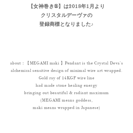
【女神巻き®】は2018年1月より
クリスタルデーヴァの
登録商標となりました♪
about：【MEGAMI maki 】Pendant is the Crystal Deva’s
alchemical sensitive design of minimal wire art wrapped.
Gold ray of 14KGF wire line
had made stone healing energy
bringing out beautiful & radiant maximum
(MEGAMI means goddess,
maki means wrapped in Japanese)