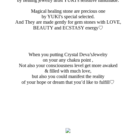
by healing jewelry artist YUKI’s sensitive handmade.
Magical healing stone are precious one
by YUKI’s special selected.
And They are made gently for gem stones with LOVE,
BEAUTY and ECSTASY energy♡
When you putting Crystal Deva’sJewelry
on your any chakra point ,
Not also your consciousness level get more awaked
& filled with much love,
but also you could manifest the reality
of your hope or dream that you’d like to fulfill♡