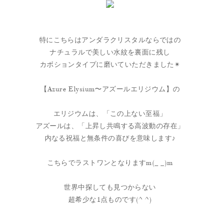
特にこちらはアンダラクリスタルならではの
ナチュラルで美しい水紋を裏面に残し
カボションタイプに磨いていただきました✴︎
【Azure Elysium〜アズールエリジウム】の
エリジウムは、「この上ない至福」
アズールは、「上昇し共鳴する高波動の存在」
内なる祝福と無条件の喜びを意味します♪
こちらでラストワンとなりますm(_ _)m
世界中探しても見つからない
超希少な1点ものです(^ ^)