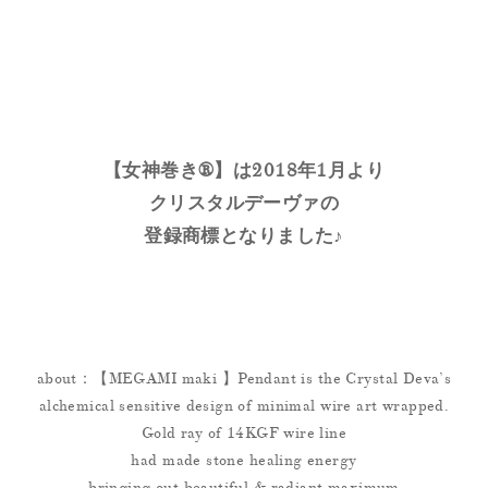
【女神巻き®】は2018年1月より
クリスタルデーヴァの
登録商標となりました♪
about：【MEGAMI maki 】Pendant is the Crystal Deva’s
alchemical sensitive design of minimal wire art wrapped.
Gold ray of 14KGF wire line
had made stone healing energy
bringing out beautiful & radiant maximum