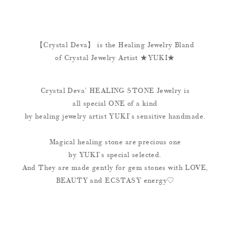
【Crystal Deva】 is the Healing Jewelry Bland
of Crystal Jewelry Artist ★YUKI★
Crystal Deva’ HEALING STONE Jewelry is
all special ONE of a kind
by healing jewelry artist YUKI’s sensitive handmade.
Magical healing stone are precious one
by YUKI’s special selected.
And They are made gently for gem stones with LOVE,
BEAUTY and ECSTASY energy♡