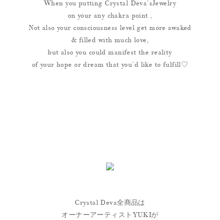
When you putting Crystal Deva’sJewelry
on your any chakra point ,
Not also your consciousness level get more awaked
& filled with much love,
but also you could manifest the reality
of your hope or dream that you’d like to fulfill♡
Crystal Deva全商品は
オーナーアーティストYUKIが