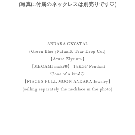
(写真に付属のネックレスは別売りです♡)
ANDARA CRYSTAL
(Green Blue /Natual& Tear Drop Cut)
【Azure Elysium】
【MEGAMI maki®︎】 14KGF Pendant
♡one of a kind♡
【PISCES FULL MOON ANDARA Jewelry
】
(selling separately the necklace in the photo)