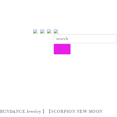
NCE Jewelry 】【SCORPION NEW MOON