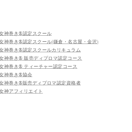
女神巻き®認定スクール
女神巻き®認定スクール(鎌倉・名古屋・金沢)
女神巻き®認定スクールカリキュラム
女神巻き® 販売ディプロマ認定コース
女神巻き® ティーチャー認定コース
女神巻き®協会
女神巻き®販売ディプロマ認定資格者
女神アフィリエイト