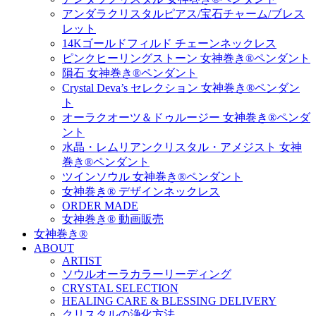
アンダラクリスタルピアス/宝石チャーム/ブレス
レット
14Kゴールドフィルド チェーンネックレス
ピンクヒーリングストーン 女神巻き®ペンダント
隕石 女神巻き®ペンダント
Crystal Deva’s セレクション 女神巻き®ペンダン
ト
オーラクオーツ＆ドゥルージー 女神巻き®ペンダ
ント
水晶・レムリアンクリスタル・アメジスト 女神
巻き®ペンダント
ツインソウル 女神巻き®ペンダント
女神巻き® デザインネックレス
ORDER MADE
女神巻き® 動画販売
女神巻き®
ABOUT
ARTIST
ソウルオーラカラーリーディング
CRYSTAL SELECTION
HEALING CARE & BLESSING DELIVERY
クリスタルの浄化方法