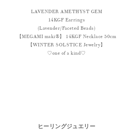
LAVENDER AMETHYST GEM
14KGF Earrings
(Lavender/Faceted Beads)
【MEGAMI maki®︎】 14KGF Necklace 50cm
【WINTER SOLSTICE Jewelry】
♡one of a kind♡
ヒーリングジュエリー