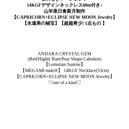
14KGFデザインネックレス60m付き♪
山羊座日食新月制作
【CAPRICORN×ECLIPSE NEW MOON Jewelry】
【永遠美の秘宝】【超超希少! 1点もの 】
ANDARA CRYSTAL GEM
(Red/Highly Rare/Pear Shape Cabotion)
【Lemurian Sunrise】
【MEGAMI maki®︎】 14KGF Necklace(53cm)
【CAPRICORN×ECLIPSE NEW MOON Jewelry】
♡one of a kind♡