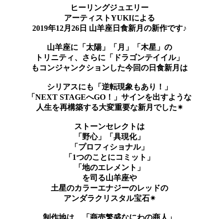
ヒーリングジュエリー
アーティストYUKIによる
2019年12月26日 山羊座日食新月の新作です♪
山羊座に「太陽」「月」「木星」の
トリニティ、さらに「ドラゴンテイイル」
もコンジャンクションした 今回の日食新月は
シリアスにも「逆転現象もあり！」
「NEXT STAGEへGO！」サインを出すような
人生を再構築する大変重要な新月でした✴︎
ストーンセレクトは
「野心」「具現化」
「プロフィショナル」
「1つのことにコミット」
「地のエレメント」
を司る山羊座や
土星のカラーエナジーの レッドの
アンダラクリスタル宝石✴︎
制作地は、「商売繁盛なにわの商人」