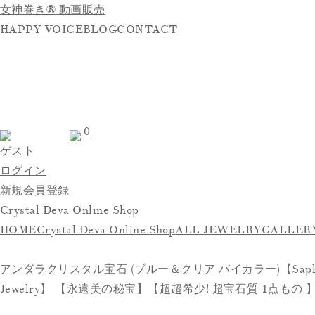
女神巻き® 動画販売
HAPPY VOICE
BLOG
CONTACT
0
ゲスト
ログイン
新規会員登録
Crystal Deva Online Shop
HOME
Crystal Deva Online Shop
ALL JEWELRY
GALLER
アンダラクリスタル宝石 (ブルー＆クリア バイカラー)【Saph
Jewelry】 【永遠美の秘宝】【超超希少! 超宝石質 1点もの 】 (a