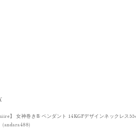
Y
iire】 女神巻き® ペンダント 14KGFデザインネックレス5
ndara488)