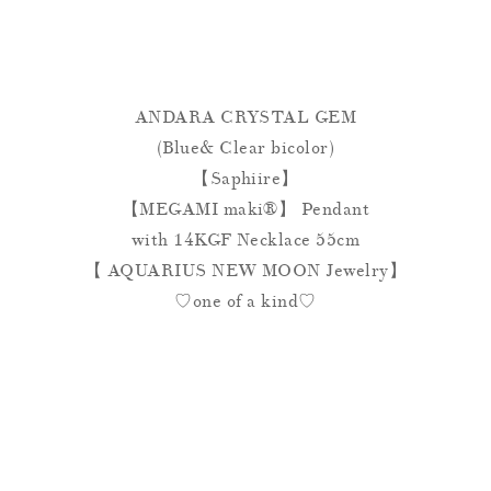
ANDARA CRYSTAL GEM
(Blue& Clear bicolor)
【Saphiire】
【MEGAMI maki®︎】 Pendant
with 14KGF Necklace 55cm
【
AQUARIUS NEW MOON Jewelry】
♡one of a kind♡