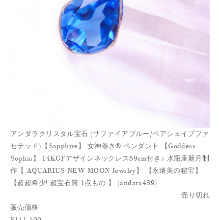
アンダラクリスタル宝石 (サファイアブルー/ペアシェイプファ
セテッド)【Sapphire】 女神巻き® ペンダント 【Goddess
Sophia】 14KGFデザインネックレス59cm付き♪ 水瓶座新月制
作【
AQUARIUS NEW MOON Jewelry】 【永遠美の秘宝】
【超超希少! 超宝石質 1点もの 】 (andara489)
売り切れ
販売価格
¥111,100