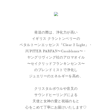
発送の際は、浄化力が高い
イギリス クラントンベリーの
ペタルトーンエッセンス『Clear 2 Light』・
JUPITER PARFAN〜Casablanca〜・
ヤングリヴィング社のアロマオイル
〜セイクリッドフランキンセンス〜
のブレンドミストで浄化し
ジュエリーのエネルギーを高め、
クリスタルボウルや音叉の
サウンドヒーリングによる
天使と女神の愛と祝福のもと
心をこめて丁寧にお届けいたします♡