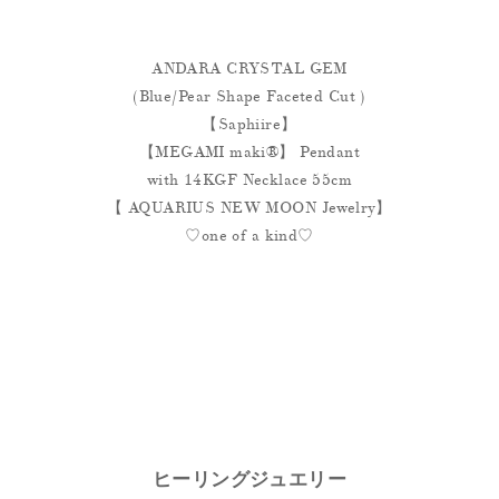
ANDARA CRYSTAL GEM
(Blue/Pear Shape Faceted Cut )
【Saphiire】
【MEGAMI maki®︎】 Pendant
with 14KGF Necklace 55cm
【
AQUARIUS NEW MOON Jewelry】
♡one of a kind♡
ヒーリングジュエリー