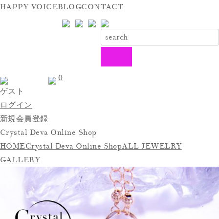
HAPPY VOICE
BLOG
CONTACT
0
ゲスト
ログイン
新規会員登録
Crystal Deva Online Shop
HOME
Crystal Deva Online Shop
ALL JEWELRY
GALLERY