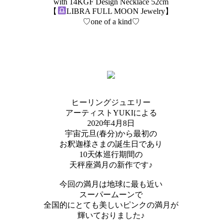
with 14KGF Design Necklace 52cm
【
LIBRA FULL MOON Jewelry】
♡one of a kind♡
ヒーリングジュエリー
アーティストYUKIによる
2020年4月8日
宇宙元旦(春分)から最初の
お釈迦様さまの誕生日であり
10天体巡行期間の
天秤座満月の新作です♪
今回の満月は地球に最も近い
スーパームーンで
全国的にとても美しいピンクの満月が
輝いておりました♪