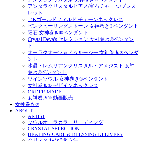
アンダラクリスタルピアス/宝石チャーム/ブレス
レット
14Kゴールドフィルド チェーンネックレス
ピンクヒーリングストーン 女神巻き®ペンダント
隕石 女神巻き®ペンダント
Crystal Deva’s セレクション 女神巻き®ペンダン
ト
オーラクオーツ＆ドゥルージー 女神巻き®ペンダ
ント
水晶・レムリアンクリスタル・アメジスト 女神
巻き®ペンダント
ツインソウル 女神巻き®ペンダント
女神巻き® デザインネックレス
ORDER MADE
女神巻き® 動画販売
女神巻き®
ABOUT
ARTIST
ソウルオーラカラーリーディング
CRYSTAL SELECTION
HEALING CARE & BLESSING DELIVERY
クリスタルの浄化方法