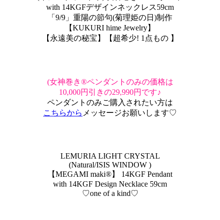
with 14KGFデザインネックレス59cm
「9/9」重陽の節句(菊理姫の日)制作
【KUKURI hime Jewelry】
【永遠美の秘宝】【超希少! 1点もの 】
(女神巻き®ペンダントのみの価格は
10,000円引きの29,990円です♪
ペンダントのみご購入されたい方は
こちらから
メッセージお願いします♡
LEMURIA LIGHT CRYSTAL
(Natural/ISIS WINDOW )
【MEGAMI maki®︎】 14KGF Pendant
with 14KGF Design Necklace 59cm
♡one of a kind♡