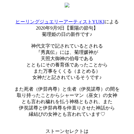
ヒーリングジュエリーアーティストYUKI
による
2020年9月9日【重陽の節句】
菊理姫の日の新作です♪
神代文字で記されているとされる
『秀真伝』には、菊理媛神が
天照大御神の伯母である
とともにその養育係であったことから
また万事をくくる（まとめる）
女神だと記されているそうです♪
また死者（伊弉冉尊）と生者（伊奘諾尊）の間を
取り持ったことからシャーマン（巫女）の女神
とも言われ穢れを払う神格ともされ、また
伊奘諾尊と伊弉冉尊を仲直りさせた神話から
縁結びの女神とも言われています♡
ストーンセレクトは