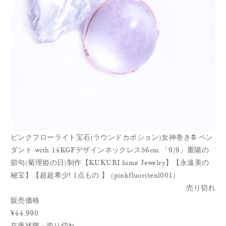
ピンクフローライト宝石(ラウンドカボション)女神巻き®︎ ペン
ダント with 14KGFデザインネックレス56cm 「9/9」重陽の
節句(菊理姫の日)制作【KUKURI hime Jewelry】【永遠美の
秘宝】【超超希少! 1点もの 】 (pinkfluoritenl001)
売り切れ
販売価格
¥44,990
在庫状態 : 売り切れ