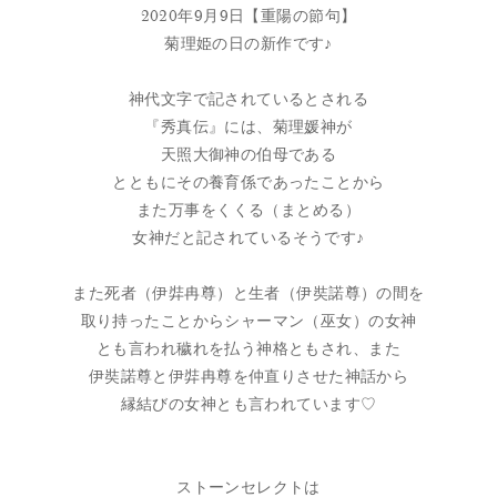
2020年9月9日【重陽の節句】
菊理姫の日の新作です♪
神代文字で記されているとされる
『秀真伝』には、菊理媛神が
天照大御神の伯母である
とともにその養育係であったことから
また万事をくくる（まとめる）
女神だと記されているそうです♪
また死者（伊弉冉尊）と生者（伊奘諾尊）の間を
取り持ったことからシャーマン（巫女）の女神
とも言われ穢れを払う神格ともされ、また
伊奘諾尊と伊弉冉尊を仲直りさせた神話から
縁結びの女神とも言われています♡
ストーンセレクトは