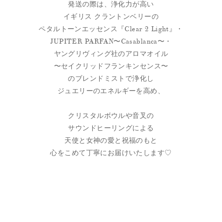
発送の際は、浄化力が高い
イギリス クラントンベリーの
ペタルトーンエッセンス『Clear 2 Light』・
JUPITER PARFAN〜Casablanca〜・
ヤングリヴィング社のアロマオイル
〜セイクリッドフランキンセンス〜
のブレンドミストで浄化し
ジュエリーのエネルギーを高め、
クリスタルボウルや音叉の
サウンドヒーリングによる
天使と女神の愛と祝福のもと
心をこめて丁寧にお届けいたします♡