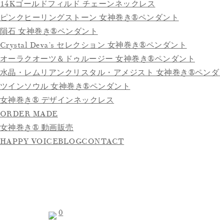
14Kゴールドフィルド チェーンネックレス
ピンクヒーリングストーン 女神巻き®ペンダント
隕石 女神巻き®ペンダント
Crystal Deva’s セレクション 女神巻き®ペンダント
オーラクオーツ＆ドゥルージー 女神巻き®ペンダント
水晶・レムリアンクリスタル・アメジスト 女神巻き®ペンダ
ツインソウル 女神巻き®ペンダント
女神巻き® デザインネックレス
ORDER MADE
女神巻き® 動画販売
HAPPY VOICE
BLOG
CONTACT
0