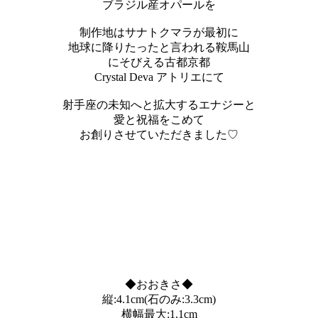
ブラジル産オパールを
制作地はサナトクマラが最初に
地球に降りたったと言われる鞍馬山
にそびえる古都京都
Crystal Deva アトリエにて
射手座の未知へと拡大するエナジーと
愛と祝福をこめて
お創りさせていただきました♡
◆おおきさ◆
縦:4.1cm(石のみ:3.3cm)
横幅最大:1.1cm