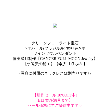
グリーンフローライト宝石
×オパール(ブラジル産) 女神巻き®
ツインソウル ペンダント
蟹座満月制作【CANCER FULL MOON Jewelry】
【永遠美の秘宝】【希少! 1点もの 】
(写真に付属のネックレスは別売りです♪)
【新作セール 10%OFF中♪
1/13 蟹座満月まで】
セール価格にてご提供中です♡