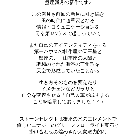
蟹座満月の新作です♪
この満月も前回の新月に引き続き
風の時代に超重要となる
情報・コミュニケーションを
司る第3ハウスで起こっていて
また自己のアイデンティティを司る
第一ハウスの牡牛座の天王星と
蟹座の月、山羊座の太陽と
調和のとれた調停の三角形を
天空で形成していたことから
生き方そのものを変えたり
イメチェンなどガラリと
自分を変容させる「自己改革が成功する」
ことを暗示しておりました＾＾♪
ストーンセレクトは蟹座の水のエレメントで
優しいエナジーのグリーンフローライト宝石と
掛け合わせの煌めきが大変魅力的な