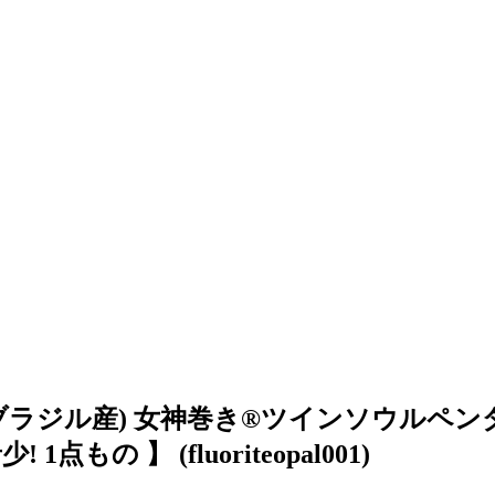
ジル産) 女神巻き®ツインソウル ペンダン
点もの 】 (fluoriteopal001)