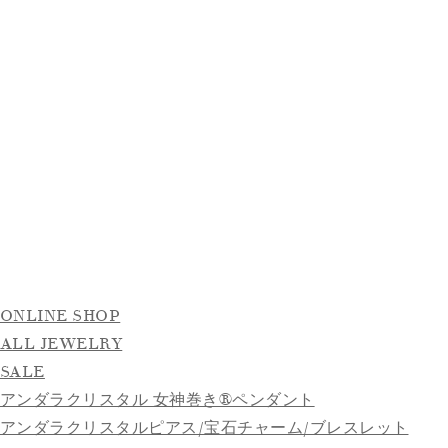
ONLINE SHOP
ALL JEWELRY
SALE
アンダラクリスタル 女神巻き®ペンダント
アンダラクリスタルピアス/宝石チャーム/ブレスレット