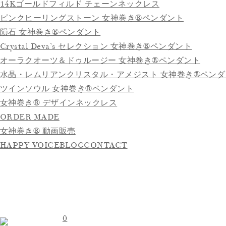
14Kゴールドフィルド チェーンネックレス
ピンクヒーリングストーン 女神巻き®ペンダント
隕石 女神巻き®ペンダント
Crystal Deva’s セレクション 女神巻き®ペンダント
オーラクオーツ＆ドゥルージー 女神巻き®ペンダント
水晶・レムリアンクリスタル・アメジスト 女神巻き®ペンダ
ツインソウル 女神巻き®ペンダント
女神巻き® デザインネックレス
ORDER MADE
女神巻き® 動画販売
HAPPY VOICE
BLOG
CONTACT
0