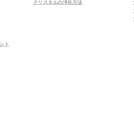
クリスタルの浄化方法
ント